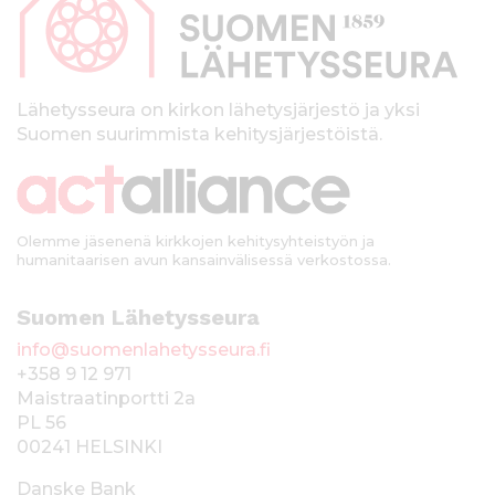
p
a
l
k
Lähetysseura on kirkon lähetysjärjestö ja yksi
Suomen suurimmista kehitysjärjestöistä.
k
i
Olemme jäsenenä kirkkojen kehitysyhteistyön ja
humanitaarisen avun kansainvälisessä verkostossa.
Suomen Lähetysseura
info@suomenlahetysseura.fi
+358 9 12 971
Maistraatinportti 2a
PL 56
00241 HELSINKI
Danske Bank