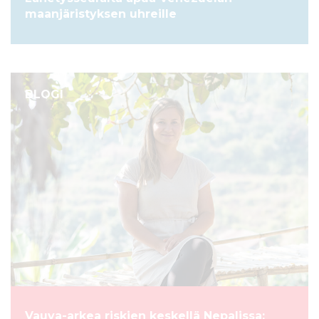
maanjäristyksen uhreille
BLOGI
Vauva-arkea riskien keskellä Nepalissa: