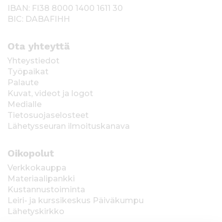
IBAN: FI38 8000 1400 1611 30
BIC: DABAFIHH
Ota yhteyttä
Yhteystiedot
Työpaikat
Palaute
Kuvat, videot ja logot
Medialle
Tietosuojaselosteet
Lähetysseuran ilmoituskanava
Oikopolut
Verkkokauppa
Materiaalipankki
Kustannustoiminta
Leiri- ja kurssikeskus Päiväkumpu
Lähetyskirkko