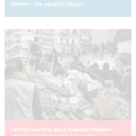
lähelle – “Se pysäytti täysin”
UUTINEN
Lähetysseuralta apua maanjäristyksen