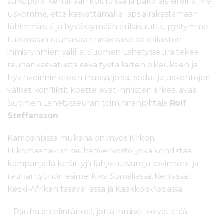
sukupolvi kerrallaan kouluissa ja pakolaisleireillä. Me
uskomme, että kasvattamalla lapsia rakastamaan
lähimmäistä ja hyväksymään erilaisuutta, pystymme
tukemaan rauhaisaa rinnakkaiseloa erilaisten
ihmisryhmien välillä. Suomen Lähetysseura tekee
rauhankasvatusta sekä työtä lasten oikeuksien ja
hyvinvoinnin eteen maissa, joissa sodat ja uskontojen
väliset konfliktit koettelevat ihmisten arkea, avaa
Suomen Lähetysseuran toiminnanjohtaja
Rolf
Steffansson
.
Kampanjassa mukana on myös Kirkon
Ulkomaanavun rauhanverkosto, joka kohdistaa
kampanjalla kerättyjä lahjoitusvaroja sovinnon- ja
rauhantyöhön esimerkiksi Somaliassa, Keniassa,
Keski-Afrikan tasavallassa ja Kaakkois-Aasiassa.
– Rauha on elintärkeä, jotta ihmiset voivat elää