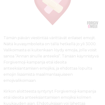
l
t
ö
ö
n
Tämän päivän viestintää värittävät erilaiset emojit.
Näitä kuvasymboleita on tällä hetkellä jo yli 3000.
Valikoimasta ei kuitenkaan löydy emojia, jolla voisit
sanoa ”Annan sinulle anteeksi”. Tänään käynnistyvä
Forgivemoji-kampanja etsii ideoita
anteeksiantamisen emojiksi, ja ehdottaa lopulta
emojin lisäämistä maailmanlaajuiseen
emojivalikoimaan.
Kirkon aloitteesta syntynyt Forgivemoji-kampanja
etsii ideoita anteeksiantamisen emojiksi kolmen
kuukauden ajan. Ehdotuksiaan voi lähettää