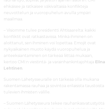
rauhantyö, sopivat järjestön ajamiin asioihin. CMI
ehkäisee ja ratkaisee väkivaltaisia konflikteja
neuvottelun ja vuoropuhelun avulla ympäri
maailmaa.
– Visiomme tulee presidentti Ahtisaarelta: kaikki
konfliktit ovat ratkaistavissa. Minkä ihminen on
aloittanut, sen ihminen voi lopettaa. Emojit ovat
nykyaikainen muoto käydä vuoropuhelua ja
anteeksiantaminen on tärkeää liittää mukaan,
kertoo CMI:n viestintä- ja varainhankintajohtaja
Elina
Lehtinen
.
Suomen Lähetysseuralle on tärkeää olla mukana
rakentamassa rauhaa ja sovintoa erilaisista taustoista
tulevien ihmisten välille.
– Suomen Lähetysseura tekee rauhankasvatustyötä