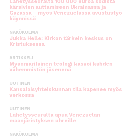
Lähetysseuralta 100 000 euroa sodista
kärsivien auttamiseen Ukrainassa ja
Gazassa – myös Venezuelassa avustustyö
käynnissä
NÄKÖKULMA
Jukka Helle: Kirkon tärkein keskus on
Kristuksessa
ARTIKKELI
Myanmarilainen teologi kasvoi kahden
vähemmistön jäsenenä
UUTINEN
Kansalaisyhteiskunnan tila kapenee myös
verkossa
UUTINEN
Lähetysseuralta apua Venezuelan
maanjäristyksen uhreille
NÄKÖKULMA