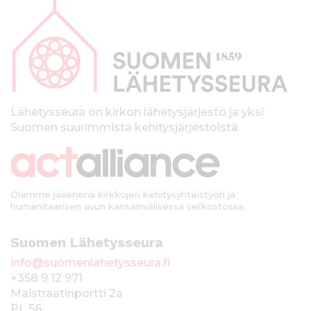
a
p
a
l
k
Lähetysseura on kirkon lähetysjärjestö ja yksi
Suomen suurimmista kehitysjärjestöistä.
k
i
Olemme jäsenenä kirkkojen kehitysyhteistyön ja
humanitaarisen avun kansainvälisessä verkostossa.
Suomen Lähetysseura
info@suomenlahetysseura.fi
+358 9 12 971
Maistraatinportti 2a
PL 56