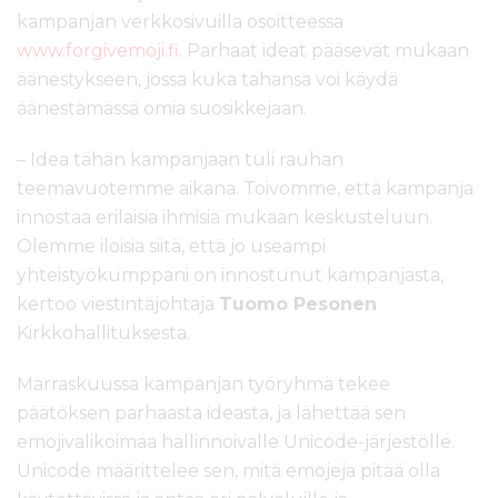
kampanjan verkkosivuilla osoitteessa
www.forgivemoji.fi
. Parhaat ideat pääsevät mukaan
äänestykseen, jossa kuka tahansa voi käydä
äänestämässä omia suosikkejaan.
– Idea tähän kampanjaan tuli rauhan
teemavuotemme aikana. Toivomme, että kampanja
innostaa erilaisia ihmisiä mukaan keskusteluun.
Olemme iloisia siitä, että jo useampi
yhteistyökumppani on innostunut kampanjasta,
kertoo viestintäjohtaja
Tuomo Pesonen
Kirkkohallituksesta.
Marraskuussa kampanjan työryhmä tekee
päätöksen parhaasta ideasta, ja lähettää sen
emojivalikoimaa hallinnoivalle Unicode-järjestölle.
Unicode määrittelee sen, mitä emojeja pitää olla