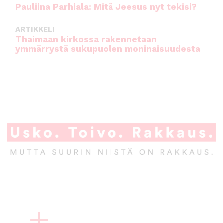
Pauliina Parhiala: Mitä Jeesus nyt tekisi?
ARTIKKELI
Thaimaan kirkossa rakennetaan
ymmärrystä sukupuolen moninaisuudesta
A
l