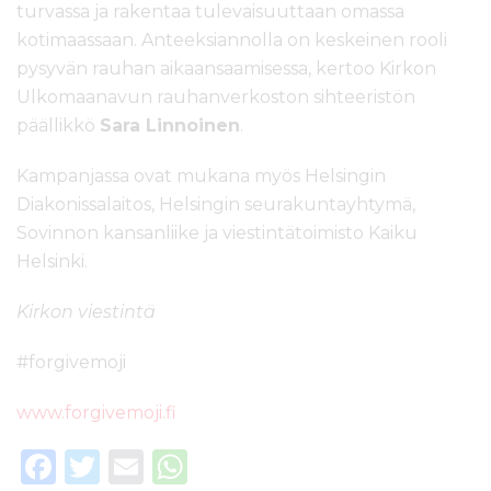
turvassa ja rakentaa tulevaisuuttaan omassa
kotimaassaan. Anteeksiannolla on keskeinen rooli
pysyvän rauhan aikaansaamisessa, kertoo Kirkon
Ulkomaanavun rauhanverkoston sihteeristön
päällikkö
Sara Linnoinen
.
Kampanjassa ovat mukana myös Helsingin
Diakonissalaitos, Helsingin seurakuntayhtymä,
Sovinnon kansanliike ja viestintätoimisto Kaiku
Helsinki.
Kirkon viestintä
#forgivemoji
www.forgivemoji.fi
F
T
E
W