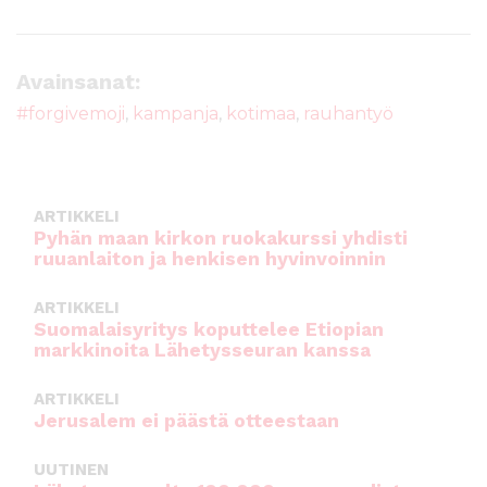
a
w
m
h
c
it
ai
a
e
te
l
ts
Avainsanat:
b
r
A
#forgivemoji
,
kampanja
,
kotimaa
,
rauhantyö
o
p
o
p
k
ARTIKKELI
Pyhän maan kirkon ruokakurssi yhdisti
ruuanlaiton ja henkisen hyvinvoinnin
ARTIKKELI
Suomalaisyritys koputtelee Etiopian
markkinoita Lähetysseuran kanssa
ARTIKKELI
Jerusalem ei päästä otteestaan
UUTINEN