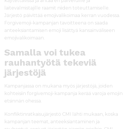
käytettävissä ja antaa eri palveluille ja
laitevalmistajille raamit niiden toteuttamiselle.
Järjestö päivittää emojivalikoimaa kerran vuodessa.
Forgivemoji-kampanjan tavoitteena on saada
anteeksiantamisen emoji lisättyä kansainväliseen
emojivalikoimaan.
Samalla voi tukea
rauhantyötä tekeviä
järjestöjä
Kampanjassa on mukana myös järjestöjä, joiden
kohteisiin forgivemoji-kampanja kerää varoja emojin
etsinnän ohessa.
Konfliktinratkaisujärjestö CMI lähti mukaan, koska
kampanjan teemat, anteeksiantaminen ja