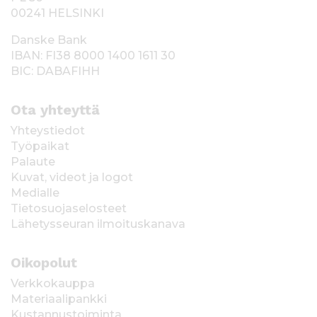
00241 HELSINKI
Danske Bank
IBAN: FI38 8000 1400 1611 30
BIC: DABAFIHH
Ota yhteyttä
Yhteystiedot
Työpaikat
Palaute
Kuvat, videot ja logot
Medialle
Tietosuojaselosteet
Lähetysseuran ilmoituskanava
Oikopolut
Verkkokauppa
Materiaalipankki
Kustannustoiminta