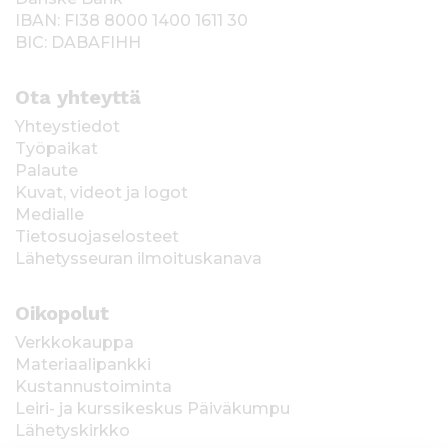
IBAN: FI38 8000 1400 1611 30
BIC: DABAFIHH
Ota yhteyttä
Yhteystiedot
Työpaikat
Palaute
Kuvat, videot ja logot
Medialle
Tietosuojaselosteet
Lähetysseuran ilmoituskanava
Oikopolut
Verkkokauppa
Materiaalipankki
Kustannustoiminta
Leiri- ja kurssikeskus Päiväkumpu
Lähetyskirkko