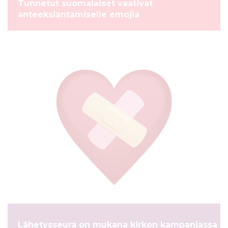
Tunnetut suomalaiset vaativat
anteeksiantamiselle emojia
UUTINEN
Lähetysseura on mukana kirkon kampanjassa