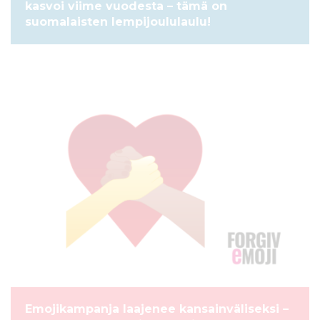
kasvoi viime vuodesta – tämä on
suomalaisten lempijoululaulu!
UUTINEN
Emojikampanja laajenee kansainväliseksi –