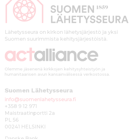
p
a
l
k
Lähetysseura on kirkon lähetysjärjestö ja yksi
Suomen suurimmista kehitysjärjestöistä.
k
i
Olemme jäsenenä kirkkojen kehitysyhteistyön ja
humanitaarisen avun kansainvälisessä verkostossa.
Suomen Lähetysseura
info@suomenlahetysseura.fi
+358 9 12 971
Maistraatinportti 2a
PL 56
00241 HELSINKI
Danske Bank