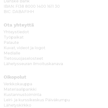
Danske Bank
IBAN: FI38 8000 1400 1611 30
BIC: DABAFIHH
Ota yhteyttä
Yhteystiedot
Työpaikat
Palaute
Kuvat, videot ja logot
Medialle
Tietosuojaselosteet
Lähetysseuran ilmoituskanava
Oikopolut
Verkkokauppa
Materiaalipankki
Kustannustoiminta
Leiri- ja kurssikeskus Päiväkumpu
Lähetyskirkko