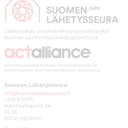
p
a
l
k
Lähetysseura on kirkon lähetysjärjestö ja yksi
Suomen suurimmista kehitysjärjestöistä.
k
i
Olemme jäsenenä kirkkojen kehitysyhteistyön ja
humanitaarisen avun kansainvälisessä verkostossa.
Suomen Lähetysseura
info@suomenlahetysseura.fi
+358 9 12 971
Maistraatinportti 2a
PL 56
00241 HELSINKI