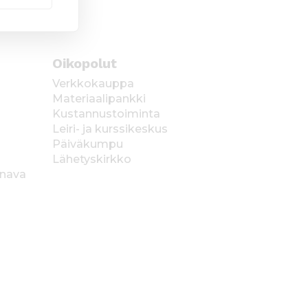
Oikopolut
Verkkokauppa
Materiaalipankki
Kustannustoiminta
Leiri- ja kurssikeskus
Päiväkumpu
Lähetyskirkko
anava