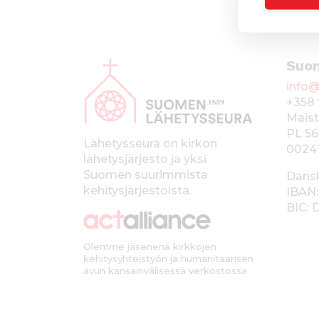
A
Suo
l
info@
a
+358 
p
Maist
PL 56
a
Lähetysseura on kirkon
0024
lähetysjärjestö ja yksi
l
Suomen suurimmista
Dans
k
kehitysjärjestöistä.
IBAN:
BIC:
k
i
Olemme jäsenenä kirkkojen
kehitysyhteistyön ja humanitaarisen
avun kansainvälisessä verkostossa.