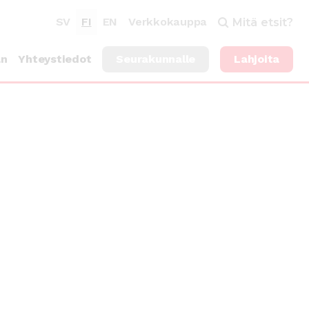
SV
FI
EN
Verkkokauppa
Mitä etsit?
an
Yhteystiedot
Seurakunnalle
Lahjoita