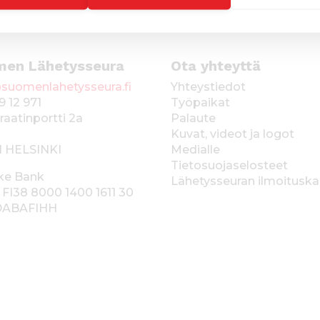
men Lähetysseura
Ota yhteyttä
suomenlahetysseura.fi
Yhteystiedot
9 12 971
Työpaikat
raatinportti 2a
Palaute
Kuvat, videot ja logot
1 HELSINKI
Medialle
Tietosuojaselosteet
ke Bank
Lähetysseuran ilmoitusk
 FI38 8000 1400 1611 30
 DABAFIHH