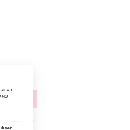
vuston
 sekä
ukset