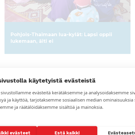
Pohjois-Thaimaan lua-kylät: Lapsi oppii
lukemaan, äiti ei
sivustolla käytetyistä evästeistä
sivustollamme evästeitä kerätäksemme ja analysoidaksemme si
kyä ja käyttöä, tarjotaksemme sosiaalisen median ominaisuuksia
emme ja räätälöidäksemme sisältöä ja mainoksia.
aikki evästeet
Estä kaikki
Evästeaset