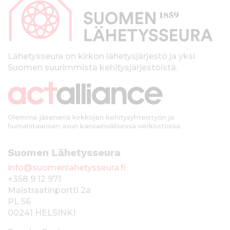
p
a
l
k
Lähetysseura on kirkon lähetysjärjestö ja yksi
Suomen suurimmista kehitysjärjestöistä.
k
i
Olemme jäsenenä kirkkojen kehitysyhteistyön ja
humanitaarisen avun kansainvälisessä verkostossa.
Suomen Lähetysseura
info@suomenlahetysseura.fi
+358 9 12 971
Maistraatinportti 2a
PL 56
00241 HELSINKI