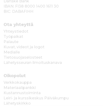
Danske Bank
IBAN: FI38 8000 1400 1611 30
BIC: DABAFIHH
Ota yhteyttä
Yhteystiedot
Työpaikat
Palaute
Kuvat, videot ja logot
Medialle
Tietosuojaselosteet
Lähetysseuran ilmoituskanava
Oikopolut
Verkkokauppa
Materiaalipankki
Kustannustoiminta
Leiri- ja kurssikeskus Päiväkumpu
Lähetyskirkko