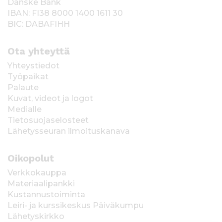
Danske Bank
IBAN: FI38 8000 1400 1611 30
BIC: DABAFIHH
Ota yhteyttä
Yhteystiedot
Työpaikat
Palaute
Kuvat, videot ja logot
Medialle
Tietosuojaselosteet
Lähetysseuran ilmoituskanava
Oikopolut
Verkkokauppa
Materiaalipankki
Kustannustoiminta
Leiri- ja kurssikeskus Päiväkumpu
Lähetyskirkko