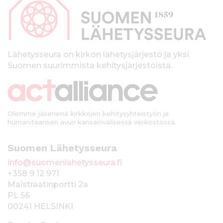
p
a
l
k
Lähetysseura on kirkon lähetysjärjestö ja yksi
Suomen suurimmista kehitysjärjestöistä.
k
i
Olemme jäsenenä kirkkojen kehitysyhteistyön ja
humanitaarisen avun kansainvälisessä verkostossa.
Suomen Lähetysseura
info@suomenlahetysseura.fi
+358 9 12 971
Maistraatinportti 2a
PL 56
00241 HELSINKI