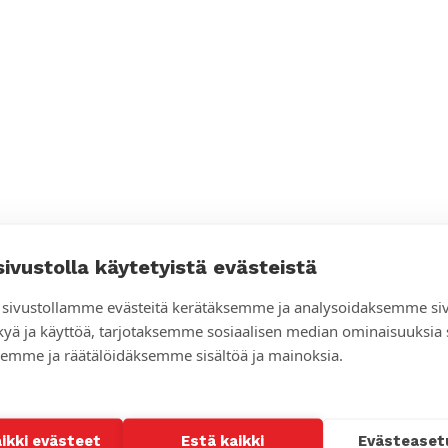
sivustolla käytetyistä evästeistä
sivustollamme evästeitä kerätäksemme ja analysoidaksemme si
kyä ja käyttöä, tarjotaksemme sosiaalisen median ominaisuuksia
emme ja räätälöidäksemme sisältöä ja mainoksia.
aikki evästeet
Estä kaikki
Evästeaset