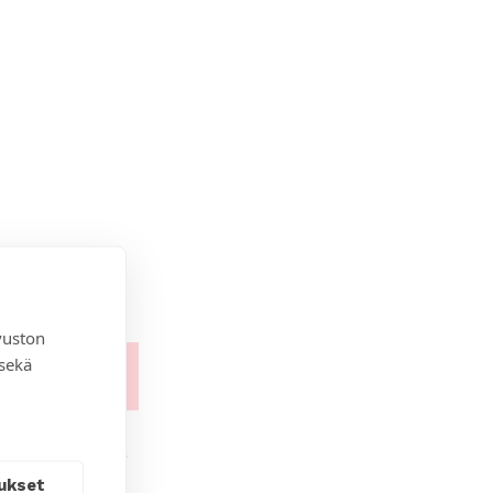
vuston
 sekä
ukset