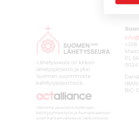
A
Suo
l
info@
a
+358 
p
Maist
PL 56
a
Lähetysseura on kirkon
0024
lähetysjärjestö ja yksi
l
Suomen suurimmista
Dans
k
kehitysjärjestöistä.
IBAN:
BIC:
k
i
Olemme jäsenenä kirkkojen
kehitysyhteistyön ja humanitaarisen
avun kansainvälisessä verkostossa.