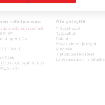
men Lähetysseura
Ota yhteyttä
suomenlahetysseura.fi
Yhteystiedot
9 12 971
Työpaikat
raatinportti 2a
Palaute
Kuvat, videot ja logot
1 HELSINKI
Medialle
Tietosuojaselosteet
ke Bank
Lähetysseuran ilmoitusk
 FI38 8000 1400 1611 30
 DABAFIHH