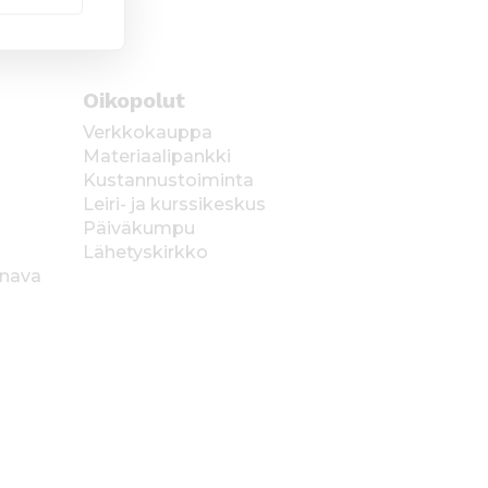
Oikopolut
Verkkokauppa
Materiaalipankki
Kustannustoiminta
Leiri- ja kurssikeskus
Päiväkumpu
Lähetyskirkko
anava