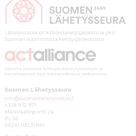
p
a
l
k
Lähetysseura on kirkon lähetysjärjestö ja yksi
Suomen suurimmista kehitysjärjestöistä.
k
i
Olemme jäsenenä kirkkojen kehitysyhteistyön ja
humanitaarisen avun kansainvälisessä verkostossa.
Suomen Lähetysseura
info@suomenlahetysseura.fi
+358 9 12 971
Maistraatinportti 2a
PL 56
00241 HELSINKI