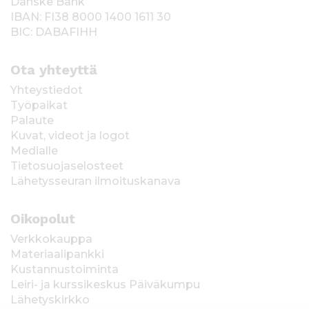
Danske Bank
IBAN: FI38 8000 1400 1611 30
BIC: DABAFIHH
Ota yhteyttä
Yhteystiedot
Työpaikat
Palaute
Kuvat, videot ja logot
Medialle
Tietosuojaselosteet
Lähetysseuran ilmoituskanava
Oikopolut
Verkkokauppa
Materiaalipankki
Kustannustoiminta
Leiri- ja kurssikeskus Päiväkumpu
Lähetyskirkko