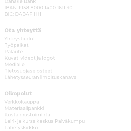
Danske Bank
IBAN: FI38 8000 1400 1611 30
BIC: DABAFIHH
Ota yhteyttä
Yhteystiedot
Työpaikat
Palaute
Kuvat, videot ja logot
Medialle
Tietosuojaselosteet
Lähetysseuran ilmoituskanava
Oikopolut
Verkkokauppa
Materiaalipankki
Kustannustoiminta
Leiri- ja kurssikeskus Päiväkumpu
Lähetyskirkko