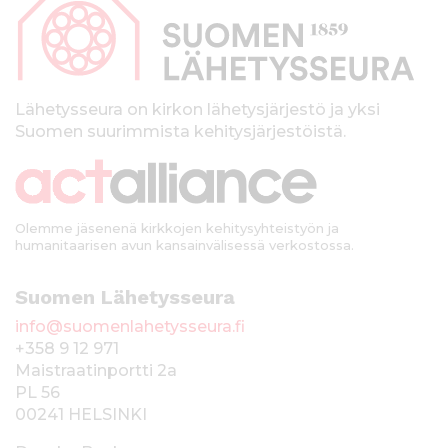
p
a
l
k
Lähetysseura on kirkon lähetysjärjestö ja yksi
Suomen suurimmista kehitysjärjestöistä.
k
i
Olemme jäsenenä kirkkojen kehitysyhteistyön ja
humanitaarisen avun kansainvälisessä verkostossa.
Suomen Lähetysseura
info@suomenlahetysseura.fi
+358 9 12 971
Maistraatinportti 2a
PL 56
00241 HELSINKI