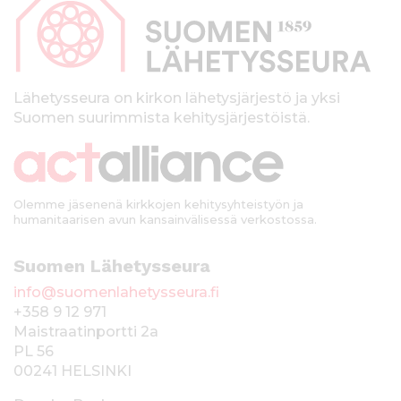
p
a
l
k
Lähetysseura on kirkon lähetysjärjestö ja yksi
Suomen suurimmista kehitysjärjestöistä.
k
i
Olemme jäsenenä kirkkojen kehitysyhteistyön ja
humanitaarisen avun kansainvälisessä verkostossa.
Suomen Lähetysseura
info@suomenlahetysseura.fi
+358 9 12 971
Maistraatinportti 2a
PL 56
00241 HELSINKI