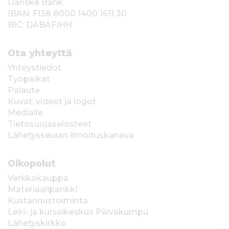
Danske Bank
IBAN: FI38 8000 1400 1611 30
BIC: DABAFIHH
Ota yhteyttä
Yhteystiedot
Työpaikat
Palaute
Kuvat, videot ja logot
Medialle
Tietosuojaselosteet
Lähetysseuran ilmoituskanava
Oikopolut
Verkkokauppa
Materiaalipankki
Kustannustoiminta
Leiri- ja kurssikeskus Päiväkumpu
Lähetyskirkko