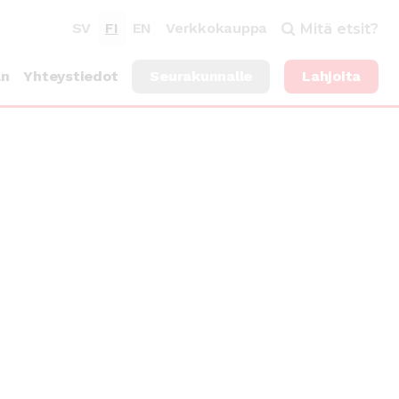
SV
FI
EN
Verkkokauppa
Mitä etsit?
an
Yhteystiedot
Seurakunnalle
Lahjoita