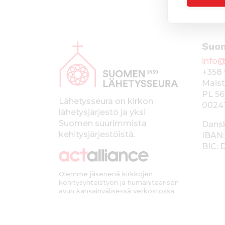
A
Suo
l
info@
a
+358 
p
Maist
PL 56
a
Lähetysseura on kirkon
0024
lähetysjärjestö ja yksi
l
Suomen suurimmista
Dans
k
kehitysjärjestöistä.
IBAN:
BIC:
k
i
Olemme jäsenenä kirkkojen
kehitysyhteistyön ja humanitaarisen
avun kansainvälisessä verkostossa.