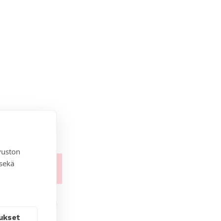
vuston
 sekä
ukset