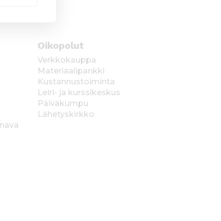
Oikopolut
Verkkokauppa
Materiaalipankki
Kustannustoiminta
Leiri- ja kurssikeskus
Päiväkumpu
Lähetyskirkko
anava