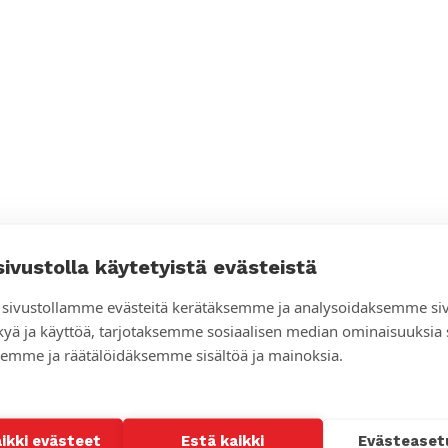
sivustolla käytetyistä evästeistä
sivustollamme evästeitä kerätäksemme ja analysoidaksemme si
kyä ja käyttöä, tarjotaksemme sosiaalisen median ominaisuuksia
emme ja räätälöidäksemme sisältöä ja mainoksia.
aikki evästeet
Estä kaikki
Evästeaset