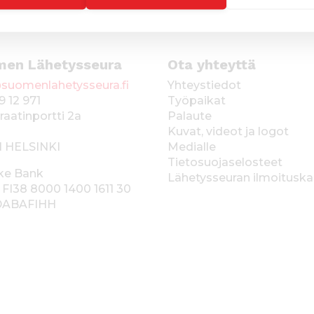
men Lähetysseura
Ota yhteyttä
suomenlahetysseura.fi
Yhteystiedot
9 12 971
Työpaikat
raatinportti 2a
Palaute
Kuvat, videot ja logot
1 HELSINKI
Medialle
Tietosuojaselosteet
ke Bank
Lähetysseuran ilmoitusk
 FI38 8000 1400 1611 30
 DABAFIHH