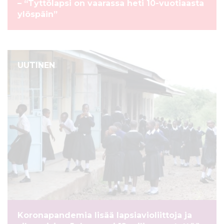
– “Tyttölapsi on vaarassa heti 10-vuotiaasta
ylöspäin”
UUTINEN
Koronapandemia lisää lapsiavioliittoja ja