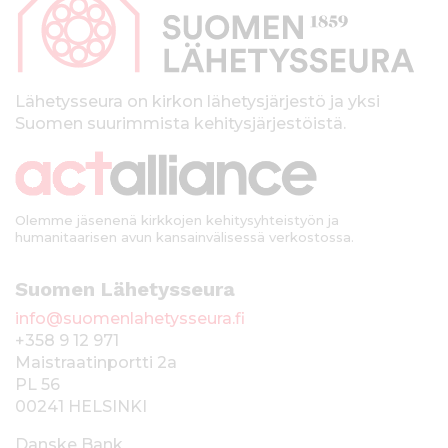
p
a
l
k
Lähetysseura on kirkon lähetysjärjestö ja yksi
Suomen suurimmista kehitysjärjestöistä.
k
i
Olemme jäsenenä kirkkojen kehitysyhteistyön ja
humanitaarisen avun kansainvälisessä verkostossa.
Suomen Lähetysseura
info@suomenlahetysseura.fi
+358 9 12 971
Maistraatinportti 2a
PL 56
00241 HELSINKI
Danske Bank