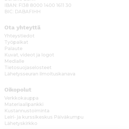
IBAN: FI38 8000 1400 1611 30
BIC: DABAFIHH
Ota yhteyttä
Yhteystiedot
Työpaikat
Palaute
Kuvat, videot ja logot
Medialle
Tietosuojaselosteet
Lähetysseuran ilmoituskanava
Oikopolut
Verkkokauppa
Materiaalipankki
Kustannustoiminta
Leiri- ja kurssikeskus Päiväkumpu
Lähetyskirkko