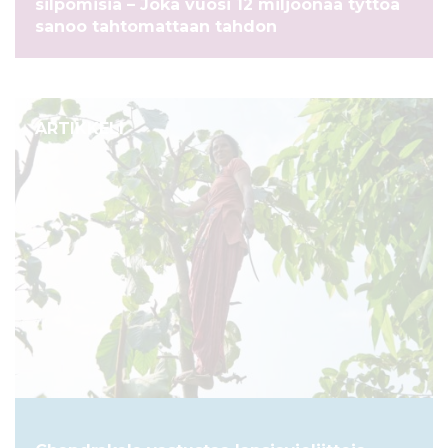
silpomisia – Joka vuosi 12 miljoonaa tyttöä
sanoo tahtomattaan tahdon
ARTIKKELI