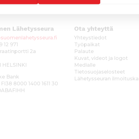
men Lähetysseura
Ota yhteyttä
suomenlahetysseura.fi
Yhteystiedot
9 12 971
Työpaikat
raatinportti 2a
Palaute
Kuvat, videot ja logot
1 HELSINKI
Medialle
Tietosuojaselosteet
ke Bank
Lähetysseuran ilmoitusk
 FI38 8000 1400 1611 30
 DABAFIHH