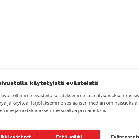
sivustolla käytetyistä evästeistä
sivustollamme evästeitä kerätäksemme ja analysoidaksemme si
kyä ja käyttöä, tarjotaksemme sosiaalisen median ominaisuuksia
emme ja räätälöidäksemme sisältöä ja mainoksia.
aikki evästeet
Estä kaikki
Evästeaset