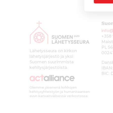
A
Suo
l
info@
a
+358 
p
Maist
PL 56
a
Lähetysseura on kirkon
0024
lähetysjärjestö ja yksi
l
Suomen suurimmista
Dans
k
kehitysjärjestöistä.
IBAN:
BIC:
k
i
Olemme jäsenenä kirkkojen
kehitysyhteistyön ja humanitaarisen
avun kansainvälisessä verkostossa.