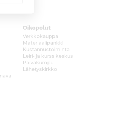
Oikopolut
Verkkokauppa
Materiaalipankki
Kustannustoiminta
Leiri- ja kurssikeskus
Päiväkumpu
Lähetyskirkko
anava