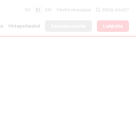
SV
FI
EN
Verkkokauppa
Mitä etsit?
an
Yhteystiedot
Seurakunnalle
Lahjoita