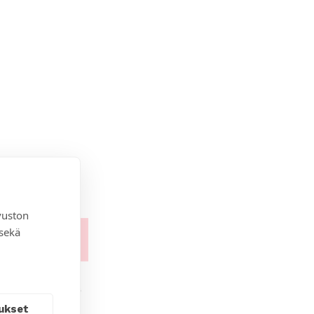
vuston
 sekä
ukset