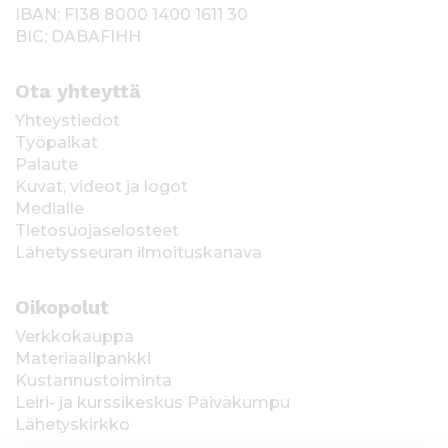
IBAN: FI38 8000 1400 1611 30
BIC: DABAFIHH
Ota yhteyttä
Yhteystiedot
Työpaikat
Palaute
Kuvat, videot ja logot
Medialle
Tietosuojaselosteet
Lähetysseuran ilmoituskanava
Oikopolut
Verkkokauppa
Materiaalipankki
Kustannustoiminta
Leiri- ja kurssikeskus Päiväkumpu
Lähetyskirkko