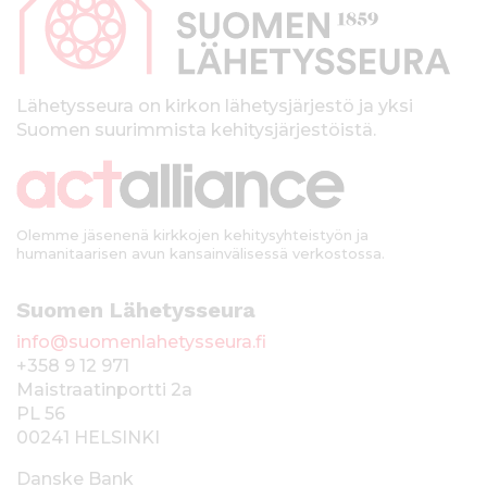
p
a
l
k
Lähetysseura on kirkon lähetysjärjestö ja yksi
Suomen suurimmista kehitysjärjestöistä.
k
i
Olemme jäsenenä kirkkojen kehitysyhteistyön ja
humanitaarisen avun kansainvälisessä verkostossa.
Suomen Lähetysseura
info@suomenlahetysseura.fi
+358 9 12 971
Maistraatinportti 2a
PL 56
00241 HELSINKI
Danske Bank