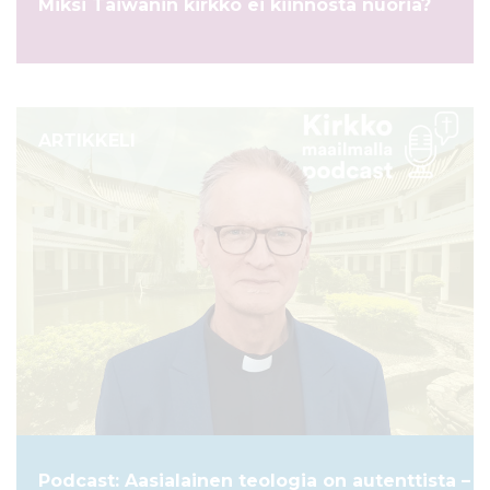
Miksi Taiwanin kirkko ei kiinnosta nuoria?
ARTIKKELI
Podcast: Aasialainen teologia on autenttista –