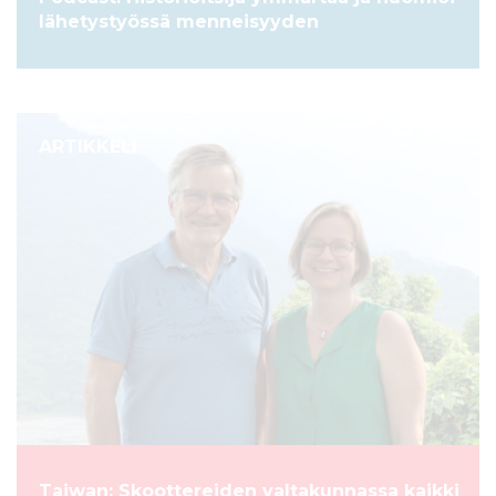
lähetystyössä menneisyyden
ARTIKKELI
Taiwan: Skoottereiden valtakunnassa kaikki