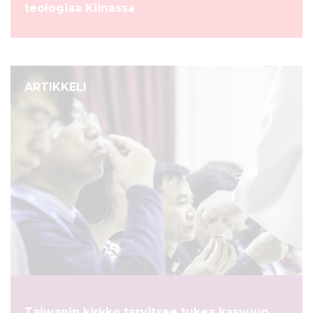
teologiaa Kiinassa
ARTIKKELI
Taiwanin kirkko tarvitsee tukea kasvuun