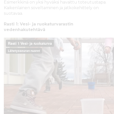
Esimerkkinä on yksi hyväksi havaittu toteutustapa.
l
Kaikenlainen soveltaminen ja jatkokehittely on
t
suotavaa.
ö
ö
Rasti 1: Vesi- ja ruokaturvarastin
n
vedenhakutehtävä