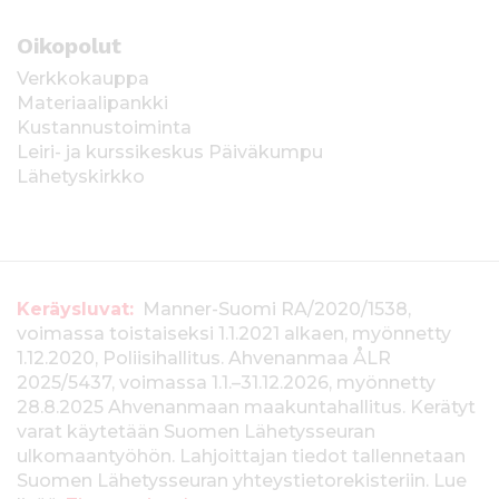
Oikopolut
Verkkokauppa
Materiaalipankki
Kustannustoiminta
Leiri- ja kurssikeskus Päiväkumpu
Lähetyskirkko
T
Keräysluvat:
Manner-Suomi RA/2020/1538,
voimassa toistaiseksi 1.1.2021 alkaen, myönnetty
i
1.12.2020, Poliisihallitus. Ahvenanmaa ÅLR
e
2025/5437, voimassa 1.1.–31.12.2026, myönnetty
28.8.2025 Ahvenanmaan maakuntahallitus. Kerätyt
d
varat käytetään Suomen Lähetysseuran
ulkomaantyöhön. Lahjoittajan tiedot tallennetaan
o
Suomen Lähetysseuran yhteystietorekisteriin. Lue