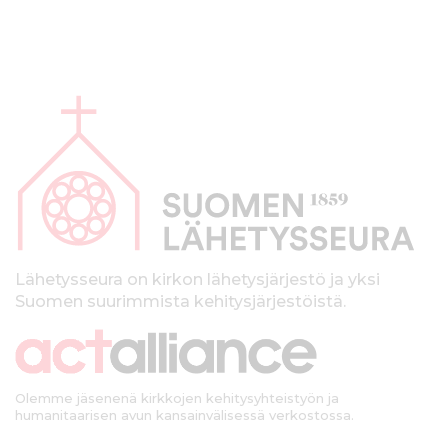
A
l
a
p
a
l
k
Lähetysseura on kirkon lähetysjärjestö ja yksi
Suomen suurimmista kehitysjärjestöistä.
k
i
Olemme jäsenenä kirkkojen kehitysyhteistyön ja
humanitaarisen avun kansainvälisessä verkostossa.