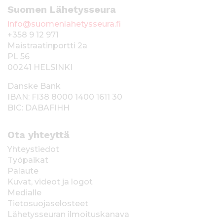
Suomen Lähetysseura
info@suomenlahetysseura.fi
+358 9 12 971
Maistraatinportti 2a
PL 56
00241 HELSINKI
Danske Bank
IBAN: FI38 8000 1400 1611 30
BIC: DABAFIHH
Ota yhteyttä
Yhteystiedot
Työpaikat
Palaute
Kuvat, videot ja logot
Medialle
Tietosuojaselosteet
Lähetysseuran ilmoituskanava