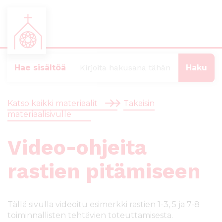
S
S
i
i
i
i
Hae sisältöä
r
r
r
r
y
y
Katso kaikki materiaalit
Takaisin
s
a
materiaalisivulle
u
l
o
a
Video-ohjeita
r
p
a
a
a
l
rastien pitämiseen
n
k
s
k
i
i
Tällä sivulla videoitu esimerkki rastien 1-3, 5 ja 7-8
s
i
toiminnallisten tehtävien toteuttamisesta.
ä
n