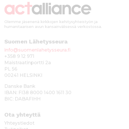
i
Olemme jäsenenä kirkkojen kehitysyhteistyön ja
humanitaarisen avun kansainvälisessä verkostossa.
Suomen Lähetysseura
info@suomenlahetysseura.fi
+358 9 12 971
Maistraatinportti 2a
PL 56
00241 HELSINKI
Danske Bank
IBAN: FI38 8000 1400 1611 30
BIC: DABAFIHH
Ota yhteyttä
Yhteystiedot