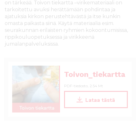
on tärkeää. Toivon tiekartta –virikemateriaali on
l
tarkoitettu avuksi herättämään pohdintaa ja
t
ajatuksia kirkon perustehtävästä ja itse kunkin
ö
omasta paikasta siinä. Käytä materiaalia esim.
ö
seurakunnan erilaisten ryhmien kokoontumisissa,
n
rippikouluopetuksessa ja virikkeenä
jumalanpalveluksissa.
Toivon_tiekartta
PDF-tiedosto, 2.54 Mt
T
Lataa tästä
o
i
v
o
n
_