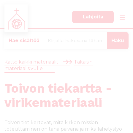
Lahjoita
S
S
i
i
i
i
Hae sisältöä
r
r
r
r
y
y
Katso kaikki materiaalit
Takaisin
s
a
materiaalisivulle
u
l
o
a
Toivon tiekartta -
r
p
a
a
a
l
virikemateriaali
n
k
s
k
i
i
Toivon tiet ker­tovat, mitä kirkon mission
s
i
toteuttaminen on tänä päivänä ja miksi lähetystyö
ä
n