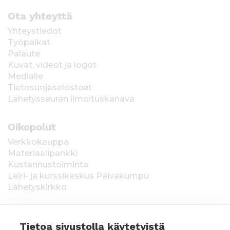
Ota yhteyttä
Yhteystiedot
Työpaikat
Palaute
Kuvat, videot ja logot
Medialle
Tietosuojaselosteet
Lähetysseuran ilmoituskanava
Oikopolut
Verkkokauppa
Materiaalipankki
Kustannustoiminta
Leiri- ja kurssikeskus Päiväkumpu
Lähetyskirkko
Tietoa sivustolla käytetyistä