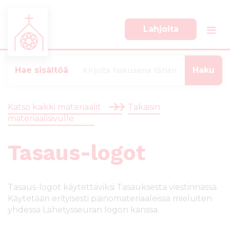
Lahjoita
S
S
i
i
i
i
Hae sisältöä
r
r
r
r
y
y
Katso kaikki materiaalit
Takaisin
s
a
materiaalisivulle
u
l
o
a
Tasaus-logot
r
p
a
a
a
l
n
k
Tasaus-logot käytettäviksi Tasauksesta viestinnässä.
s
k
Käytetään erityisesti painomateriaaleissa mieluiten
i
i
yhdessä Lähetysseuran logon kanssa.
s
i
ä
n