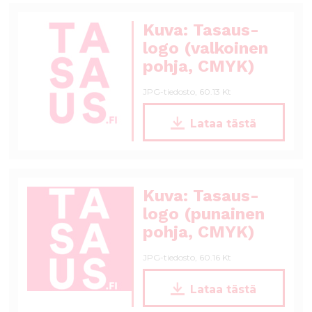
l
t
Kuva: Tasaus-
ö
logo (valkoinen
ö
pohja, CMYK)
n
JPG-tiedosto, 60.13 Kt
T
Lataa tästä
a
s
a
u
s
Kuva: Tasaus-
_
logo (punainen
l
pohja, CMYK)
o
g
JPG-tiedosto, 60.16 Kt
o
_
T
w
Lataa tästä
a
h