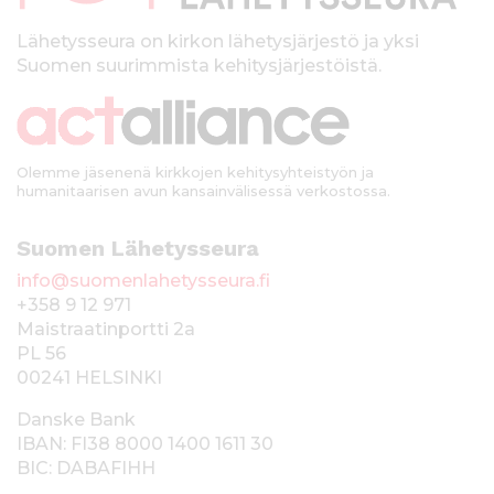
l
k
Lähetysseura on kirkon lähetysjärjestö ja yksi
Suomen suurimmista kehitysjärjestöistä.
k
i
Olemme jäsenenä kirkkojen kehitysyhteistyön ja
humanitaarisen avun kansainvälisessä verkostossa.
Suomen Lähetysseura
info@suomenlahetysseura.fi
+358 9 12 971
Maistraatinportti 2a
PL 56
00241 HELSINKI
Danske Bank
IBAN: FI38 8000 1400 1611 30
BIC: DABAFIHH