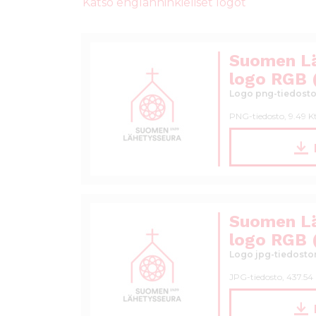
ö
Katso englanninkieliset logot
n
Suomen L
logo RGB 
Logo png-tiedoston
PNG-tiedosto, 9.49 K
Suomen L
logo RGB (
Logo jpg-tiedoston
JPG-tiedosto, 437.54