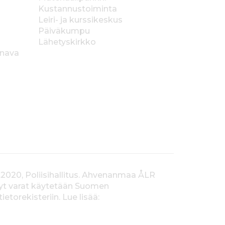
o
Kustannustoiminta
_
Leiri- ja kurssikeskus
C
Päiväkumpu
M
Lähetyskirkko
Y
anava
K
_
0
1
_
p
u
n
.
e
p
s
.2020, Poliisihallitus. Ahvenanmaa ÅLR
tyt varat käytetään Suomen
orekisteriin. Lue lisää: