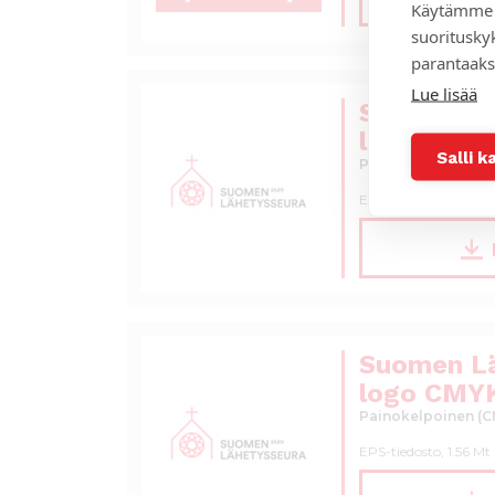
Käytämme 
suoritusky
parantaaks
Lue lisää
Suomen L
logo RGB 
Salli k
Painokelpoinen (R
EPS-tiedosto, 1.57 Mt
Suomen L
logo CMY
Painokelpoinen (C
EPS-tiedosto, 1.56 Mt