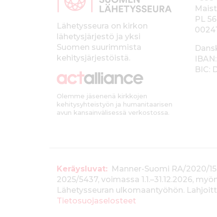
p
Maist
PL 56
a
Lähetysseura on kirkon
0024
lähetysjärjestö ja yksi
l
Suomen suurimmista
Dans
k
kehitysjärjestöistä.
IBAN:
BIC:
k
i
Olemme jäsenenä kirkkojen
kehitysyhteistyön ja humanitaarisen
avun kansainvälisessä verkostossa.
T
Keräysluvat:
Manner-Suomi RA/2020/1538, 
2025/5437, voimassa 1.1.–31.12.2026, m
i
Lähetysseuran ulkomaantyöhön. Lahjoitta
e
Tietosuojaselosteet