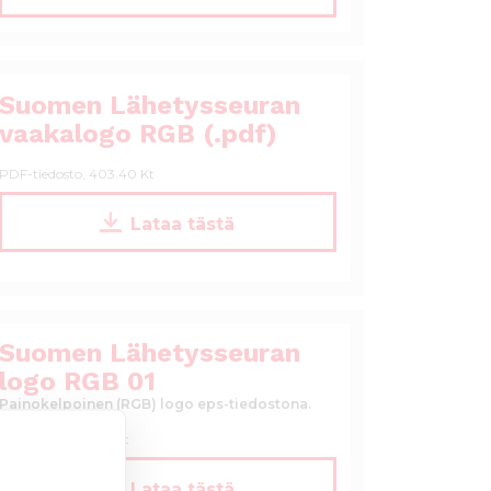
L
_
S
R
_
G
l
B
o
Suomen Lähetysseuran
_
g
0
vaakalogo RGB (.pdf)
o
3
t
.
PDF-tiedosto, 403.40 Kt
_
p
R
n
S
Lataa tästä
G
g
L
B
S
_
_
0
l
3
o
.
Suomen Lähetysseuran
g
j
o
logo RGB 01
p
t
g
Painokelpoinen (RGB) logo eps-tiedostona.
_
R
EPS-tiedosto, 1.59 Mt
G
B
S
Lataa tästä