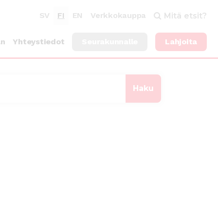
SV
FI
EN
Verkkokauppa
Mitä etsit?
an
Yhteystiedot
Seurakunnalle
Lahjoita