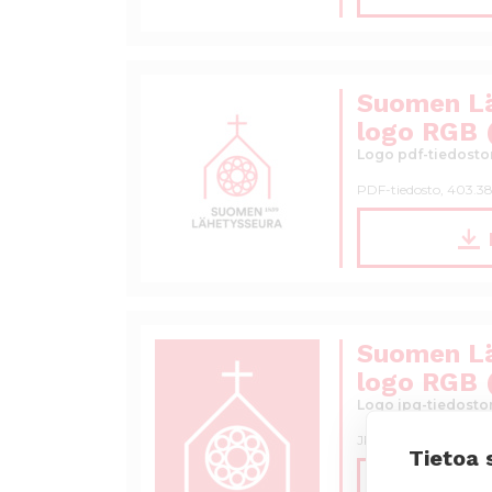
Suomen L
logo RGB 
Logo pdf-tiedoston
PDF-tiedosto, 403.38
Suomen L
logo RGB (
Logo jpg-tiedoston
JPG-tiedosto, 402.34
Tietoa 