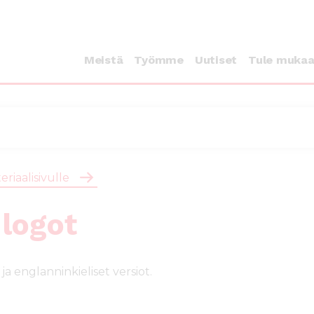
Meistä
Työmme
Uutiset
Tule muka
eriaalisivulle
logot
ja englanninkieliset versiot.