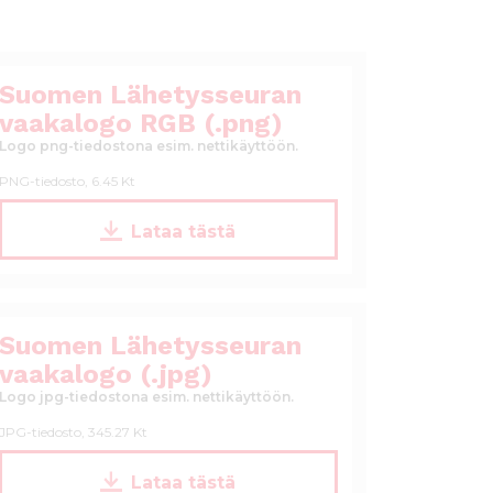
Suomen Lähetysseuran
vaakalogo RGB (.png)
Logo png-tiedostona esim. nettikäyttöön.
PNG-tiedosto, 6.45 Kt
P
Lataa tästä
N
G
_
S
L
Suomen Lähetysseuran
S
vaakalogo (.jpg)
_
Logo jpg-tiedostona esim. nettikäyttöön.
l
o
JPG-tiedosto, 345.27 Kt
g
o
S
Lataa tästä
t