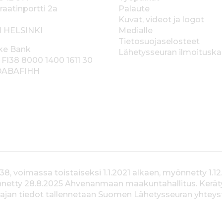
o
raatinportti 2a
Palaute
_
Kuvat, videot ja logot
C
1 HELSINKI
Medialle
M
Tietosuojaselosteet
Y
ke Bank
Lähetysseuran ilmoitusk
K
 FI38 8000 1400 1611 30
_
 DABAFIHH
0
3
.
e
p
s
voimassa toistaiseksi 1.1.2021 alkaen, myönnetty 1.12
yönnetty 28.8.2025 Ahvenanmaan maakuntahallitus. Kerä
jan tiedot tallennetaan Suomen Lähetysseuran yhteystiet