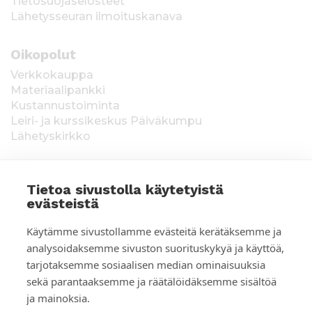
Tietosuojaselosteet
Lähetysseuran ilmoituskanava
Oikopolut
Verkkokauppa
Materiaalipankki
Kustannustoiminta
Leiri- ja kurssikeskus Päiväkumpu
Lähetyskirkko
Tietoa sivustolla käytetyistä
evästeistä
T
Keräysluvat:
Manner-Suomi RA/2020/1538,
Käytämme sivustollamme evästeitä kerätäksemme ja
voimassa toistaiseksi 1.1.2021 alkaen, myönnetty
i
analysoidaksemme sivuston suorituskykyä ja käyttöä,
1.12.2020, Poliisihallitus. Ahvenanmaa ÅLR
tarjotaksemme sosiaalisen median ominaisuuksia
e
2025/5437, voimassa 1.1.–31.12.2026, myönnetty
28.8.2025 Ahvenanmaan maakuntahallitus. Kerätyt
sekä parantaaksemme ja räätälöidäksemme sisältöä
d
varat käytetään Suomen Lähetysseuran
ja mainoksia.
ulkomaantyöhön. Lahjoittajan tiedot tallennetaan