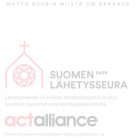
A
l
a
p
a
l
k
Lähetysseura on kirkon lähetysjärjestö ja yksi
Suomen suurimmista kehitysjärjestöistä.
k
i
Olemme jäsenenä kirkkojen kehitysyhteistyön ja