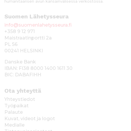
humanitaarisen avun kansainvälisessä verkostossa.
Suomen Lähetysseura
info@suomenlahetysseura.fi
+358 9 12 971
Maistraatinportti 2a
PL 56
00241 HELSINKI
Danske Bank
IBAN: FI38 8000 1400 1611 30
BIC: DABAFIHH
Ota yhteyttä
Yhteystiedot
Työpaikat
Palaute
Kuvat, videot ja logot
Medialle