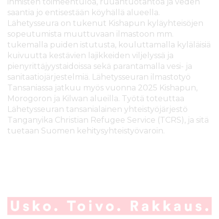
ihmisten toimeentuloa, ruuantuotantoa ja veden
saantia jo entisestään köyhällä alueella.
Lähetysseura on tukenut Kishapun kyläyhteisöjen
sopeutumista muuttuvaan ilmastoon mm.
tukemalla puiden istutusta, kouluttamalla kyläläisiä
kuivuutta kestävien lajikkeiden viljelyssä ja
pienyrittäjyystaidoissa sekä parantamalla vesi- ja
sanitaatiojärjestelmiä. Lähetysseuran ilmastotyö
Tansaniassa jatkuu myös vuonna 2025 Kishapun,
Morogoron ja Kilwan alueilla. Työtä toteuttaa
Lähetysseuran tansanialainen yhteistyöjärjestö
Tanganyika Christian Refugee Service (TCRS), ja sitä
tuetaan Suomen kehitysyhteistyövaroin.