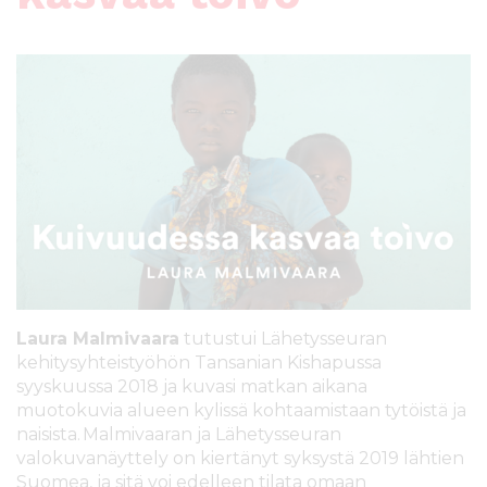
l
t
ö
ö
n
Laura Malmivaara
tutustui Lähetysseuran
kehitysyhteistyöhön Tansanian Kishapussa
syyskuussa 2018 ja kuvasi matkan aikana
muotokuvia alueen kylissä kohtaamistaan tytöistä ja
naisista. Malmivaaran ja Lähetysseuran
valokuvanäyttely on kiertänyt syksystä 2019 lähtien
Suomea, ja sitä voi edelleen tilata omaan