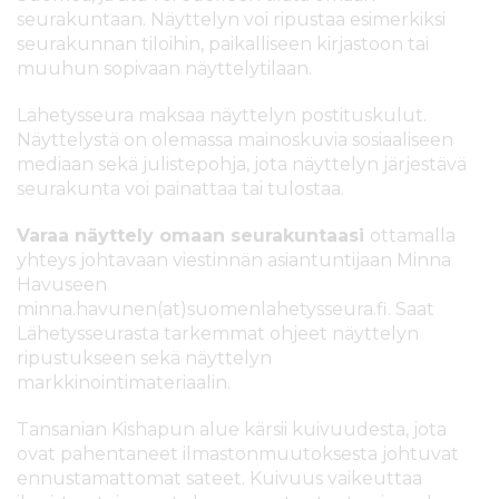
seurakuntaan. Näyttelyn voi ripustaa esimerkiksi
seurakunnan tiloihin, paikalliseen kirjastoon tai
muuhun sopivaan näyttelytilaan.
Lähetysseura maksaa näyttelyn postituskulut.
Näyttelystä on olemassa mainoskuvia sosiaaliseen
mediaan sekä julistepohja, jota näyttelyn järjestävä
seurakunta voi painattaa tai tulostaa.
Varaa näyttely omaan seurakuntaasi
ottamalla
yhteys johtavaan viestinnän asiantuntijaan Minna
Havuseen
minna.havunen(at)suomenlahetysseura.fi.
Saat
Lähetysseurasta tarkemmat ohjeet näyttelyn
ripustukseen sekä näyttelyn
markkinointimateriaalin.
Tansanian Kishapun alue kärsii kuivuudesta, jota
ovat pahentaneet ilmastonmuutoksesta johtuvat
ennustamattomat sateet. Kuivuus vaikeuttaa