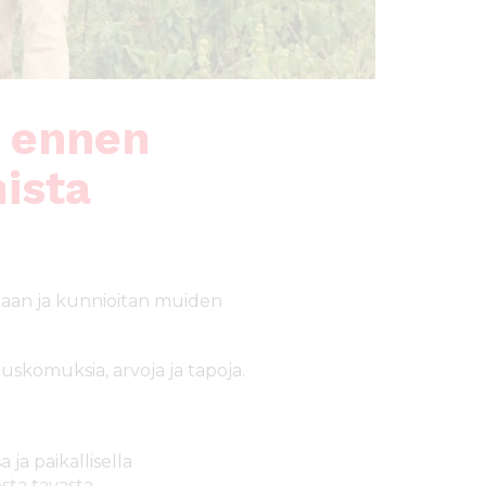
a ennen
ista
ohtaan ja kunnioitan muiden
uskomuksia, arvoja ja tapoja.
ja paikallisella
sta tavasta.