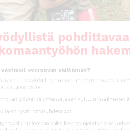
ödyllistä pohdittava
lkomaantyöhön hakem
 vastaisit seuraaviin väittämiin?
en avoin erilaisia kristillisen uskon ilmentymismuotoja k
nlaista tapaa uskoa.
nnioitan työskentelymaassa ja sen kulttuurissa ilmeneviä 
nulla on hyvät ihmissuhdetaidot.
styn työskentelemään paikallisen työnjohdon alaisuudessa 
ntatavalla, joka saattaa poiketa huomattavasti suomalaise