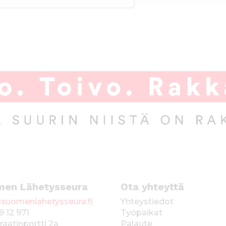
men Lähetysseura
Ota yhteyttä
suomenlahetysseura.fi
Yhteystiedot
9 12 971
Työpaikat
raatinportti 2a
Palaute