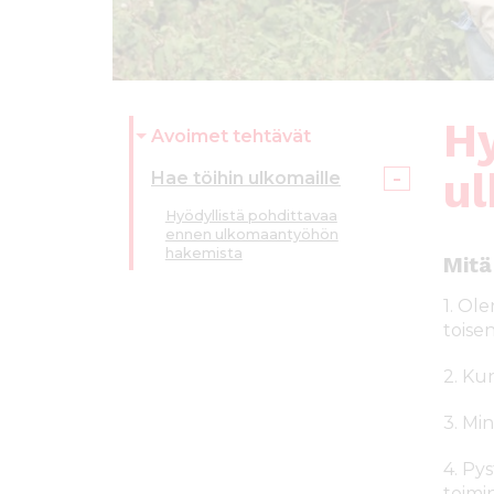
ö
n
Hy
Avoimet tehtävät
u
Hae töihin ulkomaille
Hyödyllistä pohdittavaa
ennen ulkomaantyöhön
hakemista
Mitä
1. Ol
toise
2. Ku
3. Mi
4. Py
toimi