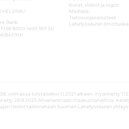
Kuvat, videot ja logot
1 HELSINKI
Medialle
Tietosuojaselosteet
ke Bank
Lähetysseuran ilmoitusk
 FI38 8000 1400 1611 30
 DABAFIHH
voimassa toistaiseksi 1.1.2021 alkaen, myönnetty 1.12
yönnetty 28.8.2025 Ahvenanmaan maakuntahallitus. Kerä
jan tiedot tallennetaan Suomen Lähetysseuran yhteystiet