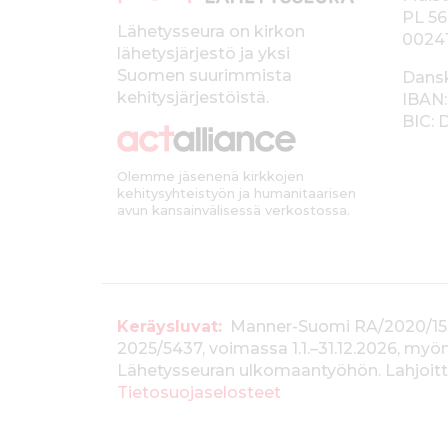
PL 56
a
Lähetysseura on kirkon
0024
lähetysjärjestö ja yksi
l
Suomen suurimmista
Dans
k
kehitysjärjestöistä.
IBAN:
BIC:
k
i
Olemme jäsenenä kirkkojen
kehitysyhteistyön ja humanitaarisen
avun kansainvälisessä verkostossa.
T
Keräysluvat:
Manner-Suomi RA/2020/1538, 
2025/5437, voimassa 1.1.–31.12.2026, m
i
Lähetysseuran ulkomaantyöhön. Lahjoitta
e
Tietosuojaselosteet
d