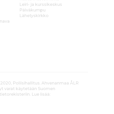
Leiri- ja kurssikeskus
Päiväkumpu
Lähetyskirkko
anava
.2020, Poliisihallitus. Ahvenanmaa ÅLR
tyt varat käytetään Suomen
orekisteriin. Lue lisää: