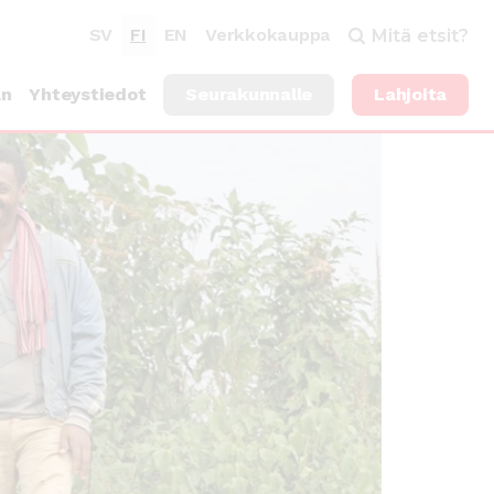
SV
FI
EN
Verkkokauppa
Mitä etsit?
an
Yhteystiedot
Seurakunnalle
Lahjoita