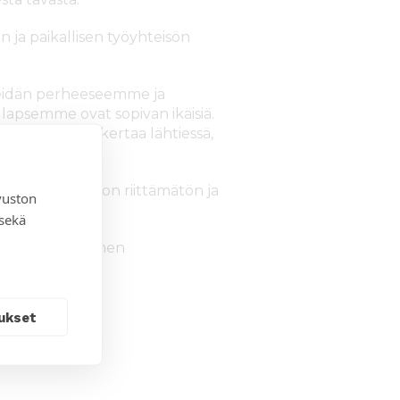
 ja paikallisen työyhteisön
meidän perheeseemme ja
lapsemme ovat sopivan ikäisiä.
set ovat ensikertaa lähtiessä,
a kielitaitoni on riittämätön ja
vuston
 sekä
an työssäni Suomen
ssa.
ukset
eissa.