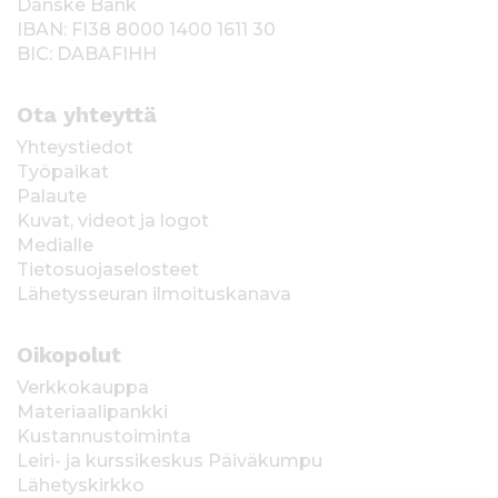
Danske Bank
IBAN: FI38 8000 1400 1611 30
BIC: DABAFIHH
Ota yhteyttä
Yhteystiedot
Työpaikat
Palaute
Kuvat, videot ja logot
Medialle
Tietosuojaselosteet
Lähetysseuran ilmoituskanava
Oikopolut
Verkkokauppa
Materiaalipankki
Kustannustoiminta
Leiri- ja kurssikeskus Päiväkumpu
Lähetyskirkko