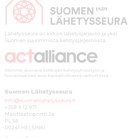
p
a
l
k
Lähetysseura on kirkon lähetysjärjestö ja yksi
Suomen suurimmista kehitysjärjestöistä.
k
i
Olemme jäsenenä kirkkojen kehitysyhteistyön ja
humanitaarisen avun kansainvälisessä verkostossa.
Suomen Lähetysseura
info@suomenlahetysseura.fi
+358 9 12 971
Maistraatinportti 2a
PL 56
00241 HELSINKI