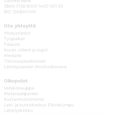
Danske Bank
IBAN: FI38 8000 1400 1611 30
BIC: DABAFIHH
Ota yhteyttä
Yhteystiedot
Työpaikat
Palaute
Kuvat, videot ja logot
Medialle
Tietosuojaselosteet
Lähetysseuran ilmoituskanava
Oikopolut
Verkkokauppa
Materiaalipankki
Kustannustoiminta
Leiri- ja kurssikeskus Päiväkumpu
Lähetyskirkko