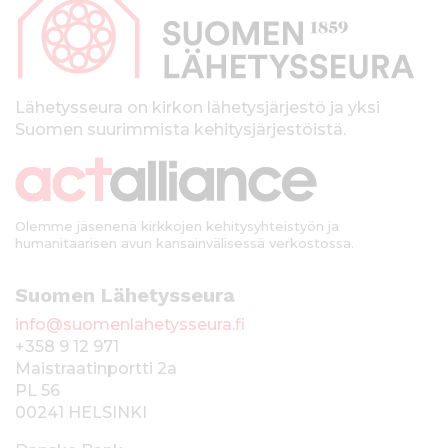
p
a
l
k
Lähetysseura on kirkon lähetysjärjestö ja yksi
Suomen suurimmista kehitysjärjestöistä.
k
i
Olemme jäsenenä kirkkojen kehitysyhteistyön ja
humanitaarisen avun kansainvälisessä verkostossa.
Suomen Lähetysseura
info@suomenlahetysseura.fi
+358 9 12 971
Maistraatinportti 2a
PL 56
00241 HELSINKI