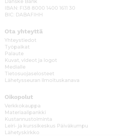
Danske Bank
IBAN: FI38 8000 1400 1611 30
BIC: DABAFIHH
Ota yhteyttä
Yhteystiedot
Työpaikat
Palaute
Kuvat, videot ja logot
Medialle
Tietosuojaselosteet
Lähetysseuran ilmoituskanava
Oikopolut
Verkkokauppa
Materiaalipankki
Kustannustoiminta
Leiri- ja kurssikeskus Päiväkumpu
Lähetyskirkko