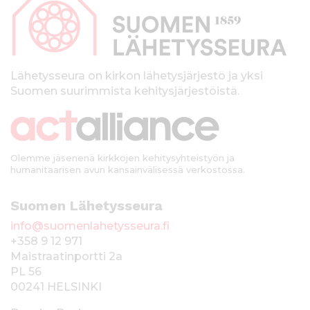
p
a
l
k
Lähetysseura on kirkon lähetysjärjestö ja yksi
Suomen suurimmista kehitysjärjestöistä.
k
i
Olemme jäsenenä kirkkojen kehitysyhteistyön ja
humanitaarisen avun kansainvälisessä verkostossa.
Suomen Lähetysseura
info@suomenlahetysseura.fi
+358 9 12 971
Maistraatinportti 2a
PL 56
00241 HELSINKI