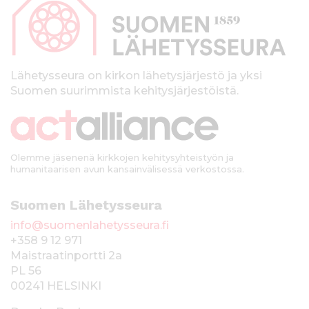
p
a
l
k
Lähetysseura on kirkon lähetysjärjestö ja yksi
Suomen suurimmista kehitysjärjestöistä.
k
i
Olemme jäsenenä kirkkojen kehitysyhteistyön ja
humanitaarisen avun kansainvälisessä verkostossa.
Suomen Lähetysseura
info@suomenlahetysseura.fi
+358 9 12 971
Maistraatinportti 2a
PL 56
00241 HELSINKI