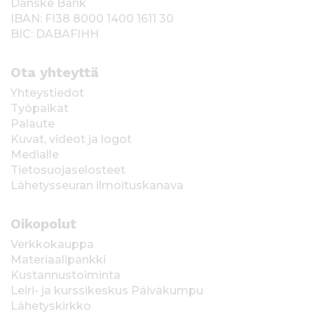
Danske Bank
IBAN: FI38 8000 1400 1611 30
BIC: DABAFIHH
Ota yhteyttä
Yhteystiedot
Työpaikat
Palaute
Kuvat, videot ja logot
Medialle
Tietosuojaselosteet
Lähetysseuran ilmoituskanava
Oikopolut
Verkkokauppa
Materiaalipankki
Kustannustoiminta
Leiri- ja kurssikeskus Päiväkumpu
Lähetyskirkko