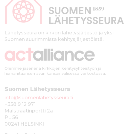
p
a
l
k
Lähetysseura on kirkon lähetysjärjestö ja yksi
Suomen suurimmista kehitysjärjestöistä.
k
i
Olemme jäsenenä kirkkojen kehitysyhteistyön ja
humanitaarisen avun kansainvälisessä verkostossa.
Suomen Lähetysseura
info@suomenlahetysseura.fi
+358 9 12 971
Maistraatinportti 2a
PL 56
00241 HELSINKI