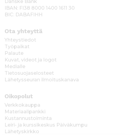
Danske Bank
IBAN: FI38 8000 1400 1611 30
BIC: DABAFIHH
Ota yhteyttä
Yhteystiedot
Työpaikat
Palaute
Kuvat, videot ja logot
Medialle
Tietosuojaselosteet
Lähetysseuran ilmoituskanava
Oikopolut
Verkkokauppa
Materiaalipankki
Kustannustoiminta
Leiri- ja kurssikeskus Päiväkumpu
Lähetyskirkko