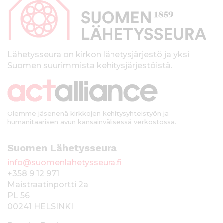
p
a
l
k
Lähetysseura on kirkon lähetysjärjestö ja yksi
Suomen suurimmista kehitysjärjestöistä.
k
i
Olemme jäsenenä kirkkojen kehitysyhteistyön ja
humanitaarisen avun kansainvälisessä verkostossa.
Suomen Lähetysseura
info@suomenlahetysseura.fi
+358 9 12 971
Maistraatinportti 2a
PL 56
00241 HELSINKI