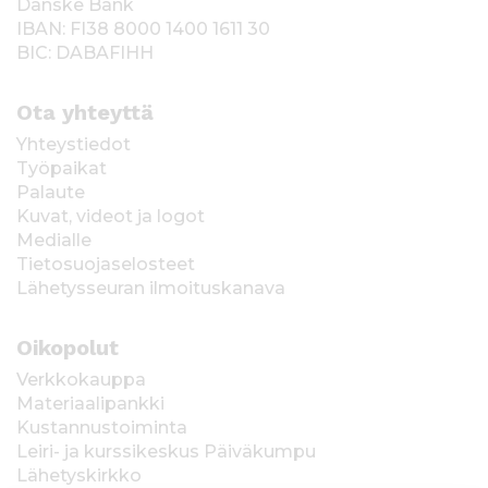
Danske Bank
IBAN: FI38 8000 1400 1611 30
BIC: DABAFIHH
Ota yhteyttä
Yhteystiedot
Työpaikat
Palaute
Kuvat, videot ja logot
Medialle
Tietosuojaselosteet
Lähetysseuran ilmoituskanava
Oikopolut
Verkkokauppa
Materiaalipankki
Kustannustoiminta
Leiri- ja kurssikeskus Päiväkumpu
Lähetyskirkko