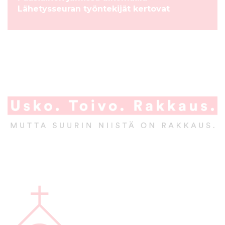
Lähetysseuran työntekijät kertovat
A
l
a