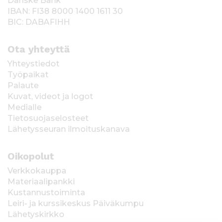
Danske Bank
IBAN: FI38 8000 1400 1611 30
BIC: DABAFIHH
Ota yhteyttä
Yhteystiedot
Työpaikat
Palaute
Kuvat, videot ja logot
Medialle
Tietosuojaselosteet
Lähetysseuran ilmoituskanava
Oikopolut
Verkkokauppa
Materiaalipankki
Kustannustoiminta
Leiri- ja kurssikeskus Päiväkumpu
Lähetyskirkko