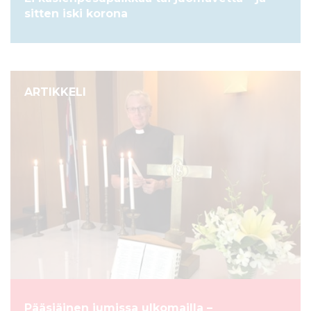
sitten iski korona
ARTIKKELI
Pääsiäinen jumissa ulkomailla –