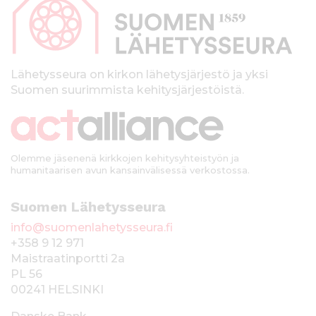
p
a
l
k
Lähetysseura on kirkon lähetysjärjestö ja yksi
Suomen suurimmista kehitysjärjestöistä.
k
i
Olemme jäsenenä kirkkojen kehitysyhteistyön ja
humanitaarisen avun kansainvälisessä verkostossa.
Suomen Lähetysseura
info@suomenlahetysseura.fi
+358 9 12 971
Maistraatinportti 2a
PL 56
00241 HELSINKI