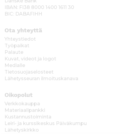
Danske Bank
IBAN: FI38 8000 1400 1611 30
BIC: DABAFIHH
Ota yhteyttä
Yhteystiedot
Työpaikat
Palaute
Kuvat, videot ja logot
Medialle
Tietosuojaselosteet
Lähetysseuran ilmoituskanava
Oikopolut
Verkkokauppa
Materiaalipankki
Kustannustoiminta
Leiri- ja kurssikeskus Päiväkumpu
Lähetyskirkko