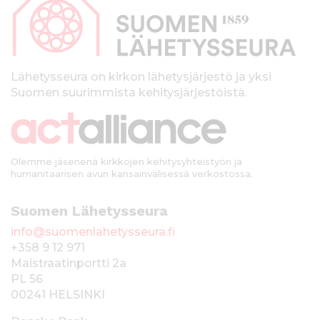
p
a
l
k
Lähetysseura on kirkon lähetysjärjestö ja yksi
Suomen suurimmista kehitysjärjestöistä.
k
i
Olemme jäsenenä kirkkojen kehitysyhteistyön ja
humanitaarisen avun kansainvälisessä verkostossa.
Suomen Lähetysseura
info@suomenlahetysseura.fi
+358 9 12 971
Maistraatinportti 2a
PL 56
00241 HELSINKI