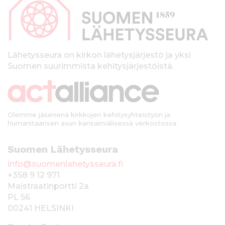
p
a
l
k
Lähetysseura on kirkon lähetysjärjestö ja yksi
Suomen suurimmista kehitysjärjestöistä.
k
i
Olemme jäsenenä kirkkojen kehitysyhteistyön ja
humanitaarisen avun kansainvälisessä verkostossa.
Suomen Lähetysseura
info@suomenlahetysseura.fi
+358 9 12 971
Maistraatinportti 2a
PL 56
00241 HELSINKI