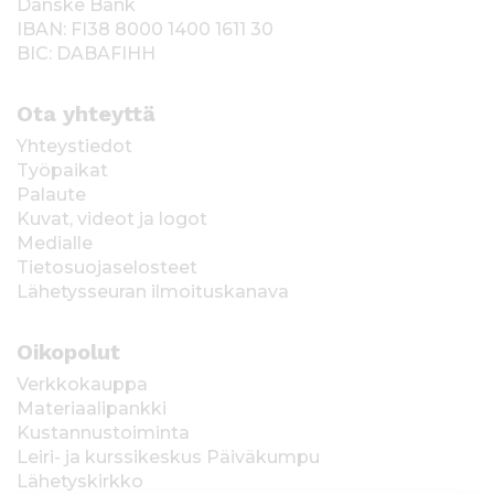
Danske Bank
IBAN: FI38 8000 1400 1611 30
BIC: DABAFIHH
Ota yhteyttä
Yhteystiedot
Työpaikat
Palaute
Kuvat, videot ja logot
Medialle
Tietosuojaselosteet
Lähetysseuran ilmoituskanava
Oikopolut
Verkkokauppa
Materiaalipankki
Kustannustoiminta
Leiri- ja kurssikeskus Päiväkumpu
Lähetyskirkko