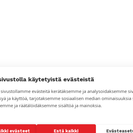
sivustolla käytetyistä evästeistä
sivustollamme evästeitä kerätäksemme ja analysoidaksemme si
kyä ja käyttöä, tarjotaksemme sosiaalisen median ominaisuuksia
emme ja räätälöidäksemme sisältöä ja mainoksia.
aikki evästeet
Estä kaikki
Evästeaset