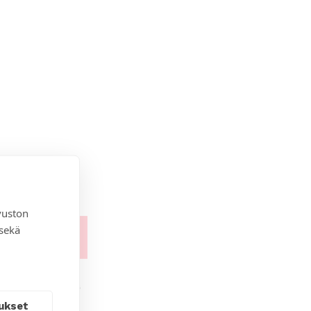
vuston
 sekä
ukset