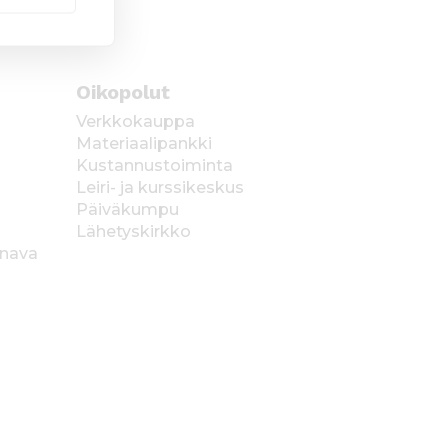
Oikopolut
Verkkokauppa
Materiaalipankki
Kustannustoiminta
Leiri- ja kurssikeskus
Päiväkumpu
Lähetyskirkko
anava