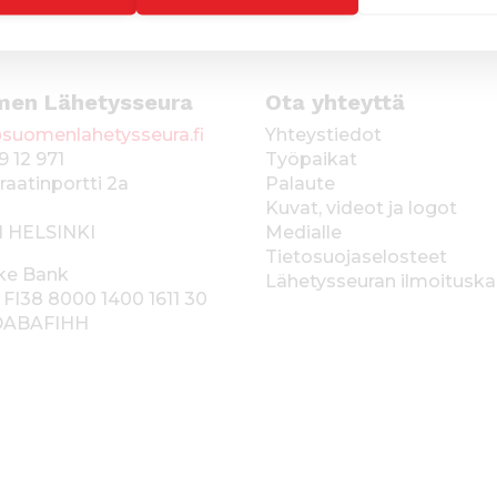
men Lähetysseura
Ota yhteyttä
suomenlahetysseura.fi
Yhteystiedot
9 12 971
Työpaikat
raatinportti 2a
Palaute
Kuvat, videot ja logot
1 HELSINKI
Medialle
Tietosuojaselosteet
ke Bank
Lähetysseuran ilmoitusk
 FI38 8000 1400 1611 30
 DABAFIHH