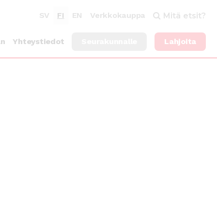
SV
FI
EN
Verkkokauppa
Mitä etsit?
an
Yhteystiedot
Seurakunnalle
Lahjoita