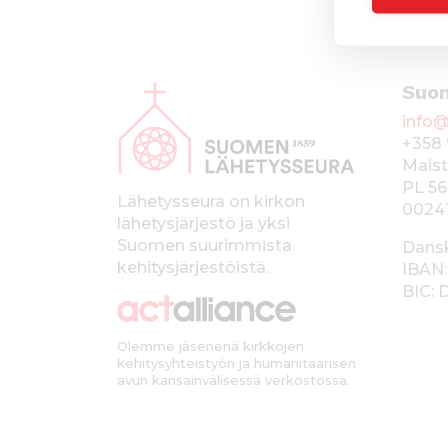
A
Suo
l
info@
a
+358 
p
Maist
PL 56
a
Lähetysseura on kirkon
0024
lähetysjärjestö ja yksi
l
Suomen suurimmista
Dans
k
kehitysjärjestöistä.
IBAN:
BIC:
k
i
Olemme jäsenenä kirkkojen
kehitysyhteistyön ja humanitaarisen
avun kansainvälisessä verkostossa.