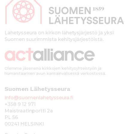
p
a
l
k
Lähetysseura on kirkon lähetysjärjestö ja yksi
Suomen suurimmista kehitysjärjestöistä.
k
i
Olemme jäsenenä kirkkojen kehitysyhteistyön ja
humanitaarisen avun kansainvälisessä verkostossa.
Suomen Lähetysseura
info@suomenlahetysseura.fi
+358 9 12 971
Maistraatinportti 2a
PL 56
00241 HELSINKI