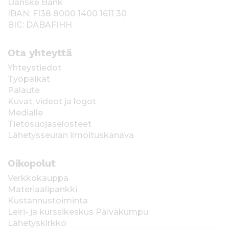
Danske Bank
IBAN: FI38 8000 1400 1611 30
BIC: DABAFIHH
Ota yhteyttä
Yhteystiedot
Työpaikat
Palaute
Kuvat, videot ja logot
Medialle
Tietosuojaselosteet
Lähetysseuran ilmoituskanava
Oikopolut
Verkkokauppa
Materiaalipankki
Kustannustoiminta
Leiri- ja kurssikeskus Päiväkumpu
Lähetyskirkko