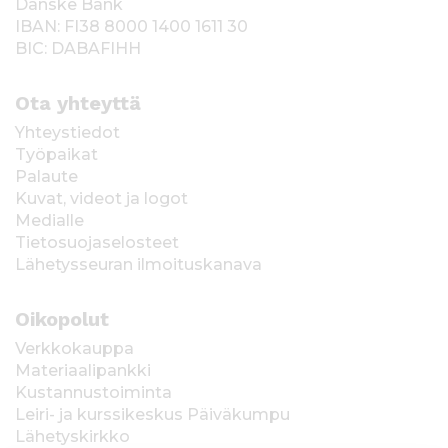
Danske Bank
IBAN: FI38 8000 1400 1611 30
BIC: DABAFIHH
Ota yhteyttä
Yhteystiedot
Työpaikat
Palaute
Kuvat, videot ja logot
Medialle
Tietosuojaselosteet
Lähetysseuran ilmoituskanava
Oikopolut
Verkkokauppa
Materiaalipankki
Kustannustoiminta
Leiri- ja kurssikeskus Päiväkumpu
Lähetyskirkko