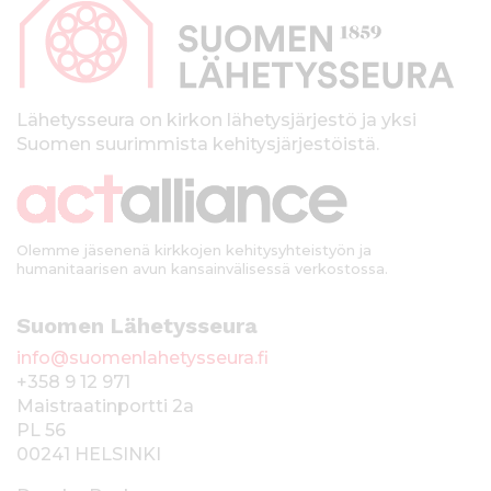
p
a
l
k
Lähetysseura on kirkon lähetysjärjestö ja yksi
Suomen suurimmista kehitysjärjestöistä.
k
i
Olemme jäsenenä kirkkojen kehitysyhteistyön ja
humanitaarisen avun kansainvälisessä verkostossa.
Suomen Lähetysseura
info@suomenlahetysseura.fi
+358 9 12 971
Maistraatinportti 2a
PL 56
00241 HELSINKI