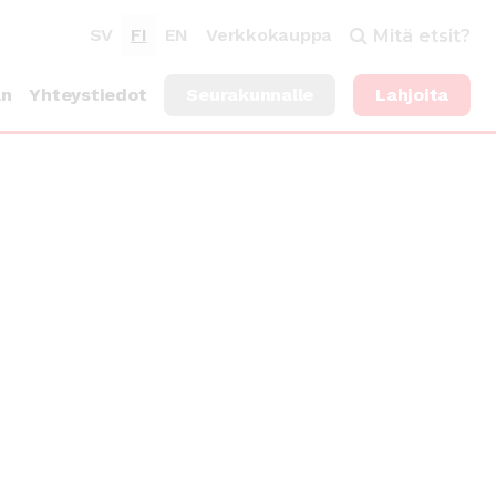
SV
FI
EN
Verkkokauppa
Mitä etsit?
an
Yhteystiedot
Seurakunnalle
Lahjoita