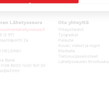
men Lähetysseura
Ota yhteyttä
suomenlahetysseura.fi
Yhteystiedot
9 12 971
Työpaikat
raatinportti 2a
Palaute
Kuvat, videot ja logot
1 HELSINKI
Medialle
Tietosuojaselosteet
ke Bank
Lähetysseuran ilmoitusk
 FI38 8000 1400 1611 30
 DABAFIHH