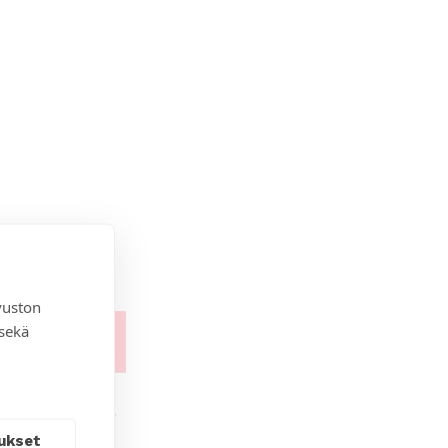
vuston
 sekä
ukset