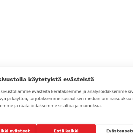
sivustolla käytetyistä evästeistä
sivustollamme evästeitä kerätäksemme ja analysoidaksemme si
kyä ja käyttöä, tarjotaksemme sosiaalisen median ominaisuuksia
emme ja räätälöidäksemme sisältöä ja mainoksia.
aikki evästeet
Estä kaikki
Evästeaset