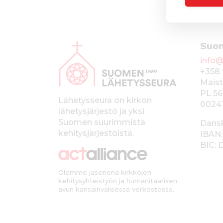
A
Suo
l
info@
a
+358 
p
Maist
PL 56
a
Lähetysseura on kirkon
0024
lähetysjärjestö ja yksi
l
Suomen suurimmista
Dans
k
kehitysjärjestöistä.
IBAN:
BIC:
k
i
Olemme jäsenenä kirkkojen
kehitysyhteistyön ja humanitaarisen
avun kansainvälisessä verkostossa.