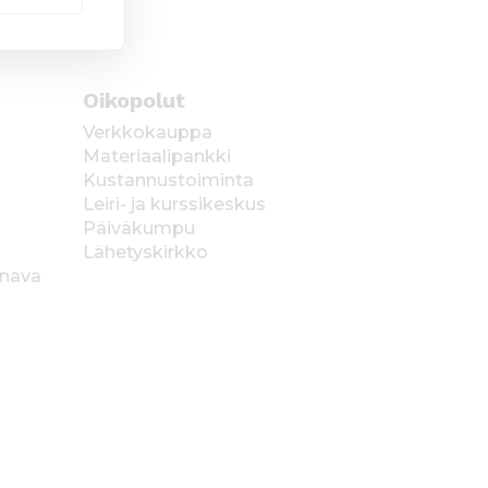
Oikopolut
Verkkokauppa
Materiaalipankki
Kustannustoiminta
Leiri- ja kurssikeskus
Päiväkumpu
Lähetyskirkko
anava