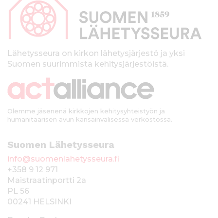
p
a
l
k
Lähetysseura on kirkon lähetysjärjestö ja yksi
Suomen suurimmista kehitysjärjestöistä.
k
i
Olemme jäsenenä kirkkojen kehitysyhteistyön ja
humanitaarisen avun kansainvälisessä verkostossa.
Suomen Lähetysseura
info@suomenlahetysseura.fi
+358 9 12 971
Maistraatinportti 2a
PL 56
00241 HELSINKI