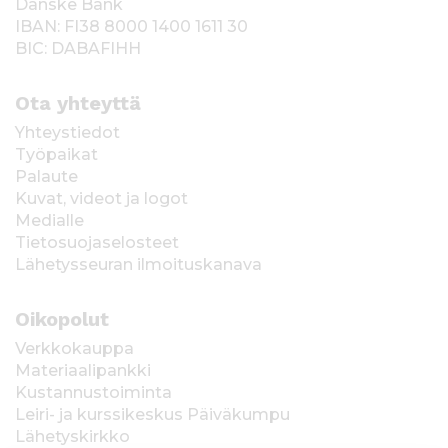
Danske Bank
IBAN: FI38 8000 1400 1611 30
BIC: DABAFIHH
Ota yhteyttä
Yhteystiedot
Työpaikat
Palaute
Kuvat, videot ja logot
Medialle
Tietosuojaselosteet
Lähetysseuran ilmoituskanava
Oikopolut
Verkkokauppa
Materiaalipankki
Kustannustoiminta
Leiri- ja kurssikeskus Päiväkumpu
Lähetyskirkko