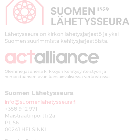
p
a
l
k
Lähetysseura on kirkon lähetysjärjestö ja yksi
Suomen suurimmista kehitysjärjestöistä.
k
i
Olemme jäsenenä kirkkojen kehitysyhteistyön ja
humanitaarisen avun kansainvälisessä verkostossa.
Suomen Lähetysseura
info@suomenlahetysseura.fi
+358 9 12 971
Maistraatinportti 2a
PL 56
00241 HELSINKI