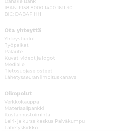
Danske Bank
IBAN: FI38 8000 1400 1611 30
BIC: DABAFIHH
Ota yhteyttä
Yhteystiedot
Työpaikat
Palaute
Kuvat, videot ja logot
Medialle
Tietosuojaselosteet
Lähetysseuran ilmoituskanava
Oikopolut
Verkkokauppa
Materiaalipankki
Kustannustoiminta
Leiri- ja kurssikeskus Päiväkumpu
Lähetyskirkko