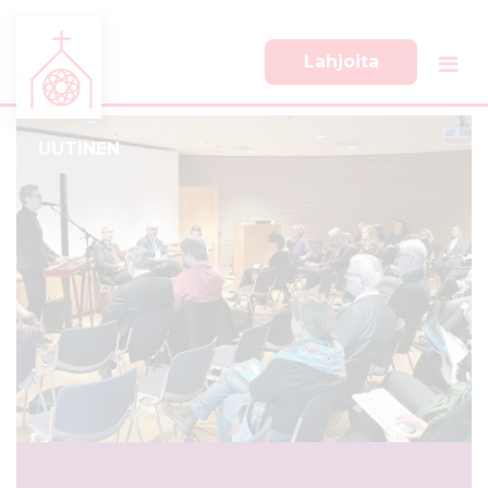
Lahjoita
S
S
i
i
i
i
UUTINEN
r
r
r
r
y
y
s
a
u
l
o
a
r
p
a
a
a
l
n
k
s
k
i
i
s
i
ä
n