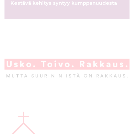
Kestävä kehitys syntyy kumppanuudesta
l
t
ö
ö
n
A
l
a