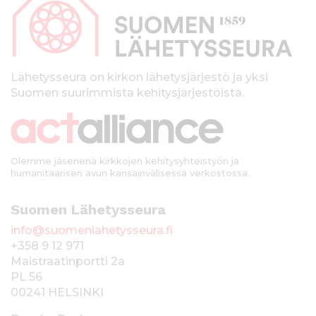
p
a
l
k
Lähetysseura on kirkon lähetysjärjestö ja yksi
Suomen suurimmista kehitysjärjestöistä.
k
i
Olemme jäsenenä kirkkojen kehitysyhteistyön ja
humanitaarisen avun kansainvälisessä verkostossa.
Suomen Lähetysseura
info@suomenlahetysseura.fi
+358 9 12 971
Maistraatinportti 2a
PL 56
00241 HELSINKI