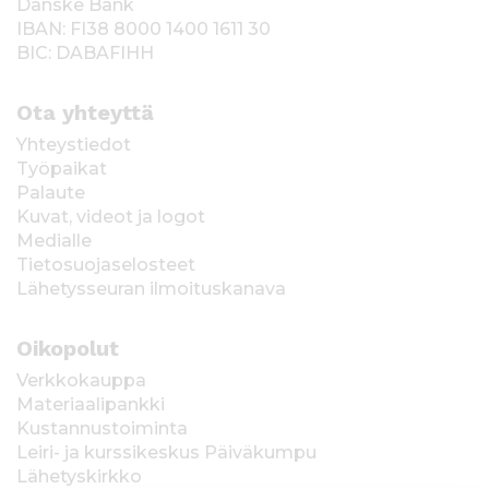
Danske Bank
IBAN: FI38 8000 1400 1611 30
BIC: DABAFIHH
Ota yhteyttä
Yhteystiedot
Työpaikat
Palaute
Kuvat, videot ja logot
Medialle
Tietosuojaselosteet
Lähetysseuran ilmoituskanava
Oikopolut
Verkkokauppa
Materiaalipankki
Kustannustoiminta
Leiri- ja kurssikeskus Päiväkumpu
Lähetyskirkko