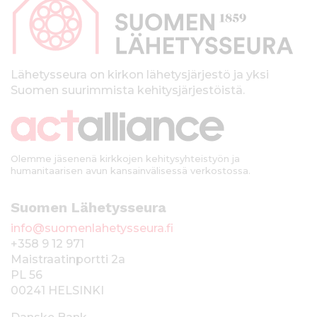
p
a
l
k
Lähetysseura on kirkon lähetysjärjestö ja yksi
Suomen suurimmista kehitysjärjestöistä.
k
i
Olemme jäsenenä kirkkojen kehitysyhteistyön ja
humanitaarisen avun kansainvälisessä verkostossa.
Suomen Lähetysseura
info@suomenlahetysseura.fi
+358 9 12 971
Maistraatinportti 2a
PL 56
00241 HELSINKI