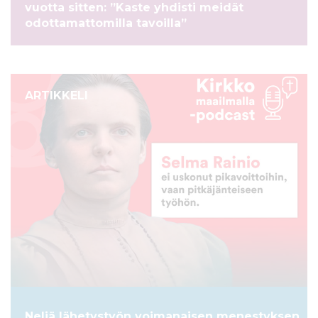
vuotta sitten: ”Kaste yhdisti meidät
l
odottamattomilla tavoilla”
t
ö
ö
n
ARTIKKELI
Neljä lähetystyön voimanaisen menestyksen