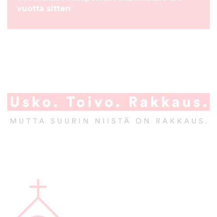
vuotta sitten
A
l
a