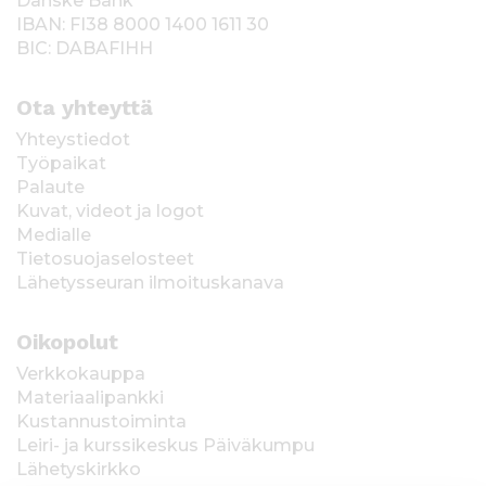
Danske Bank
IBAN: FI38 8000 1400 1611 30
BIC: DABAFIHH
Ota yhteyttä
Yhteystiedot
Työpaikat
Palaute
Kuvat, videot ja logot
Medialle
Tietosuojaselosteet
Lähetysseuran ilmoituskanava
Oikopolut
Verkkokauppa
Materiaalipankki
Kustannustoiminta
Leiri- ja kurssikeskus Päiväkumpu
Lähetyskirkko