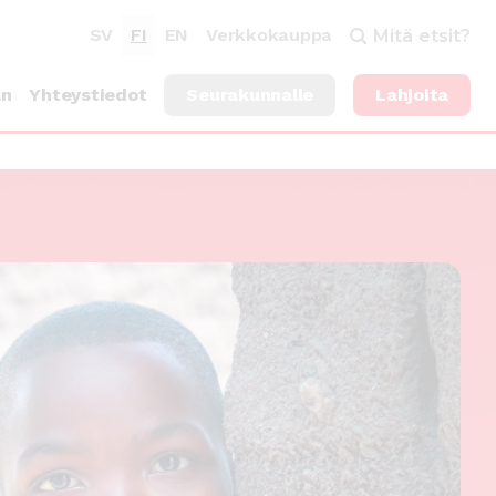
SV
FI
EN
Verkkokauppa
Mitä etsit?
an
Yhteystiedot
Seurakunnalle
Lahjoita