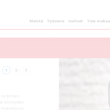
Meistä
Työmme
Uutiset
Tule muka
1
2
3
 syrjinnän,
ja köyhyyden
 tulevaisuus.