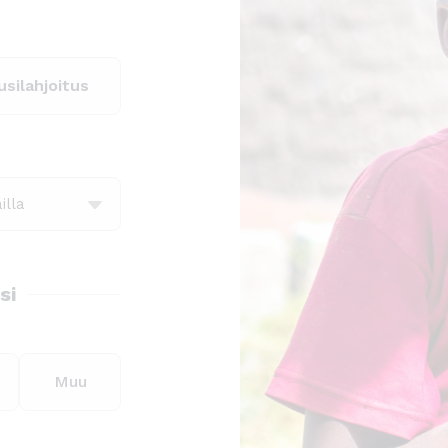
silahjoitus
si
Muu