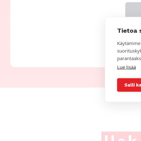
Tietoa 
Käytämme 
suoritusky
parantaaks
Lue lisää
Salli k