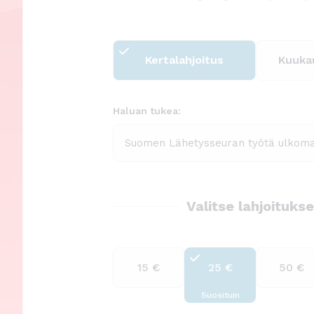
ö
n
Kertalahjoitus
Kuukau
Haluan tukea:
Valitse lahjoitukse
15 €
25 €
50 €