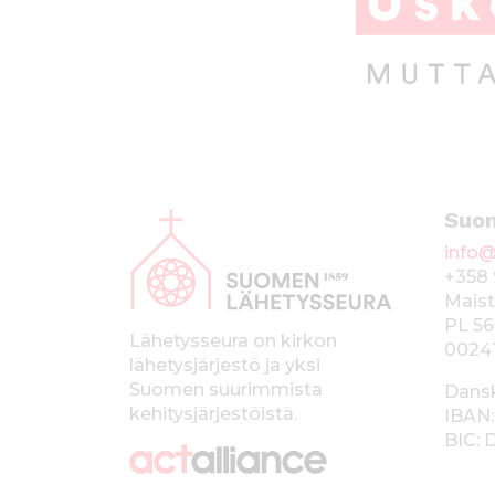
A
Suo
l
info@
a
+358 
p
Maist
PL 56
a
Lähetysseura on kirkon
0024
lähetysjärjestö ja yksi
l
Suomen suurimmista
Dans
k
kehitysjärjestöistä.
IBAN:
BIC:
k