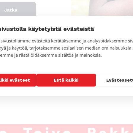
sivustolla käytetyistä evästeistä
sivustollamme evästeitä kerätäksemme ja analysoidaksemme si
kyä ja käyttöä, tarjotaksemme sosiaalisen median ominaisuuksia
emme ja räätälöidäksemme sisältöä ja mainoksia.
aikki evästeet
Estä kaikki
Evästeaset