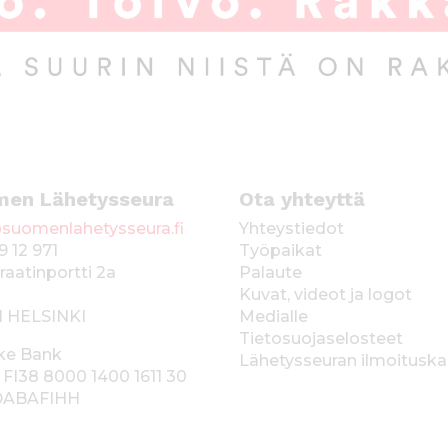
men Lähetysseura
Ota yhteyttä
suomenlahetysseura.fi
Yhteystiedot
9 12 971
Työpaikat
raatinportti 2a
Palaute
Kuvat, videot ja logot
1 HELSINKI
Medialle
Tietosuojaselosteet
ke Bank
Lähetysseuran ilmoitusk
 FI38 8000 1400 1611 30
 DABAFIHH