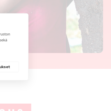
vuston
 sekä
ukset