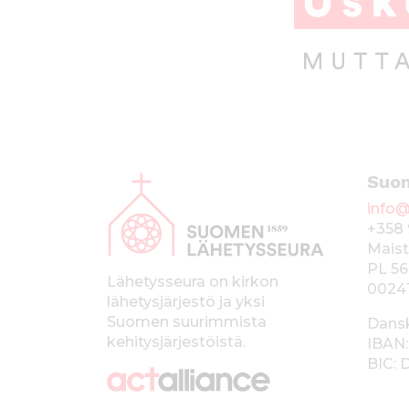
A
Suo
l
info@
a
+358 
p
Maist
PL 56
a
Lähetysseura on kirkon
0024
lähetysjärjestö ja yksi
l
Suomen suurimmista
Dans
k
kehitysjärjestöistä.
IBAN:
BIC:
k