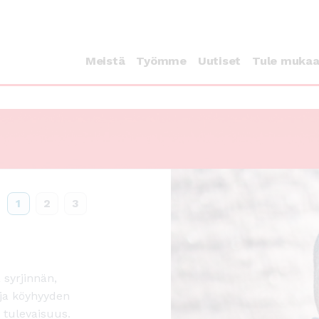
Meistä
Työmme
Uutiset
Tule muka
1
2
3
 syrjinnän,
ja köyhyyden
 tulevaisuus.