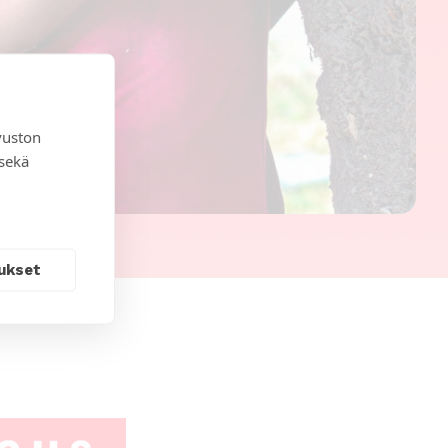
vuston
 sekä
ukset