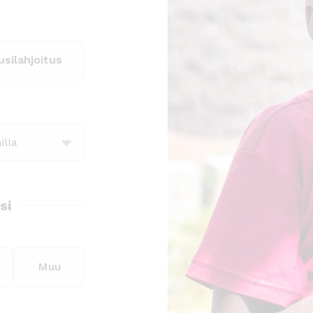
silahjoitus
si
Muu