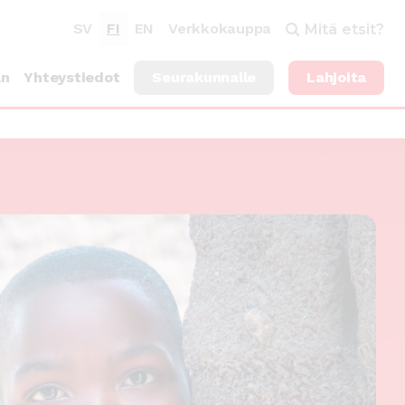
SV
FI
EN
Verkkokauppa
Mitä etsit?
an
Yhteystiedot
Seurakunnalle
Lahjoita