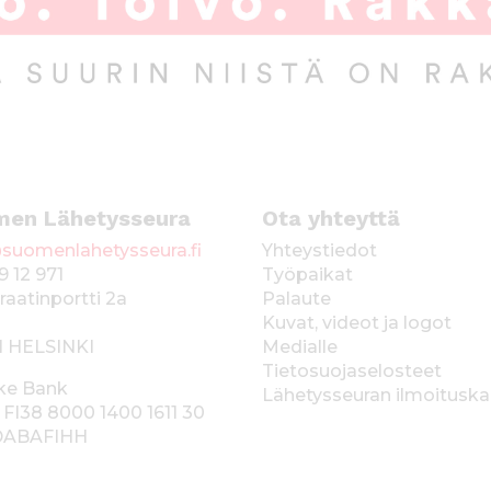
men Lähetysseura
Ota yhteyttä
suomenlahetysseura.fi
Yhteystiedot
9 12 971
Työpaikat
raatinportti 2a
Palaute
Kuvat, videot ja logot
1 HELSINKI
Medialle
Tietosuojaselosteet
ke Bank
Lähetysseuran ilmoitusk
 FI38 8000 1400 1611 30
 DABAFIHH