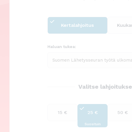
ö
n
Kertalahjoitus
Kuukau
Haluan tukea:
Valitse lahjoitukse
15 €
25 €
50 €