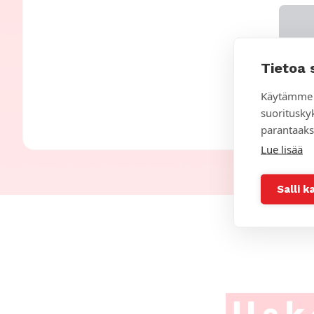
Tietoa 
Käytämme 
suoritusky
parantaaks
Lue lisää
Salli k