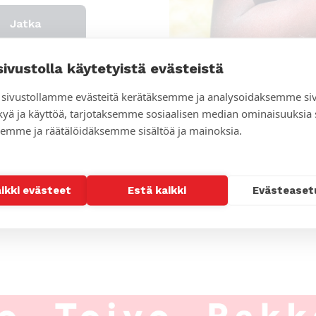
sivustolla käytetyistä evästeistä
sivustollamme evästeitä kerätäksemme ja analysoidaksemme si
kyä ja käyttöä, tarjotaksemme sosiaalisen median ominaisuuksia
emme ja räätälöidäksemme sisältöä ja mainoksia.
aikki evästeet
Estä kaikki
Evästeaset