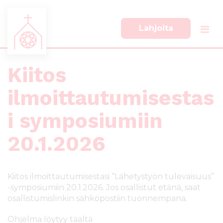
Lahjoita
Kiitos
S
S
i
i
i
i
ilmoittautumisestas
r
r
r
r
i symposiumiin
y
y
s
a
20.1.2026
u
l
o
a
r
p
Kiitos ilmoittautumisestasi “Lähetystyön tulevaisuus”
a
a
-symposiumiin 20.1.2026. Jos osallistut etänä, saat
a
l
osallistumislinkin sähköpostiin tuonnempana.
n
k
s
k
Ohjelma löytyy täältä
i
i