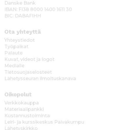
Danske Bank
IBAN: FI38 8000 1400 1611 30
BIC: DABAFIHH
Ota yhteyttä
Yhteystiedot
Työpaikat
Palaute
Kuvat, videot ja logot
Medialle
Tietosuojaselosteet
Lähetysseuran ilmoituskanava
Oikopolut
Verkkokauppa
Materiaalipankki
Kustannustoiminta
Leiri- ja kurssikeskus Päiväkumpu
Lähetyskirkko