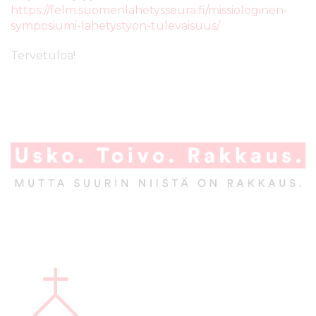
https://felm.suomenlahetysseura.fi/missiologinen-
s
i
symposiumi-lahetystyon-tulevaisuus/
ä
n
l
Tervetuloa!
t
ö
ö
n
A
l
a