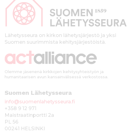
p
a
l
k
Lähetysseura on kirkon lähetysjärjestö ja yksi
Suomen suurimmista kehitysjärjestöistä.
k
i
Olemme jäsenenä kirkkojen kehitysyhteistyön ja
humanitaarisen avun kansainvälisessä verkostossa.
Suomen Lähetysseura
info@suomenlahetysseura.fi
+358 9 12 971
Maistraatinportti 2a
PL 56
00241 HELSINKI