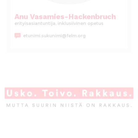
l
t
Anu Vasamies-Hackenbruch
ö
erityisasiantuntija, inklusiivinen opetus
ö
n
etunimi.sukunimi@felm.org
A