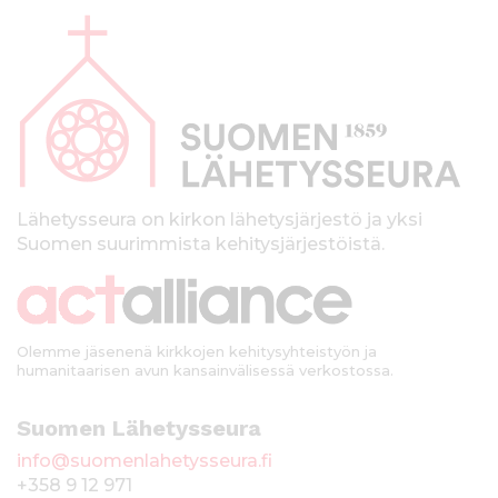
l
a
p
a
l
k
Lähetysseura on kirkon lähetysjärjestö ja yksi
Suomen suurimmista kehitysjärjestöistä.
k
i
Olemme jäsenenä kirkkojen kehitysyhteistyön ja
humanitaarisen avun kansainvälisessä verkostossa.
Suomen Lähetysseura
info@suomenlahetysseura.fi
+358 9 12 971