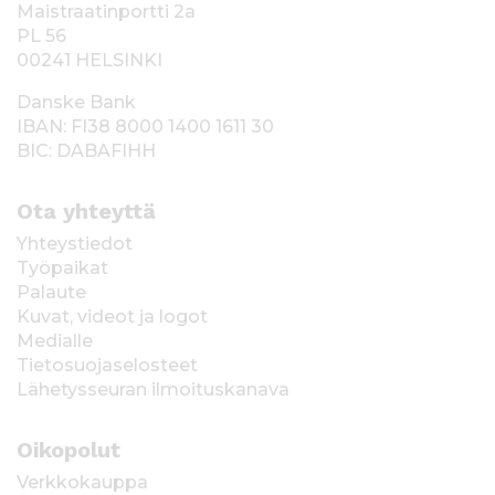
Maistraatinportti 2a
PL 56
00241 HELSINKI
Danske Bank
IBAN: FI38 8000 1400 1611 30
BIC: DABAFIHH
Ota yhteyttä
Yhteystiedot
Työpaikat
Palaute
Kuvat, videot ja logot
Medialle
Tietosuojaselosteet
Lähetysseuran ilmoituskanava
Oikopolut
Verkkokauppa