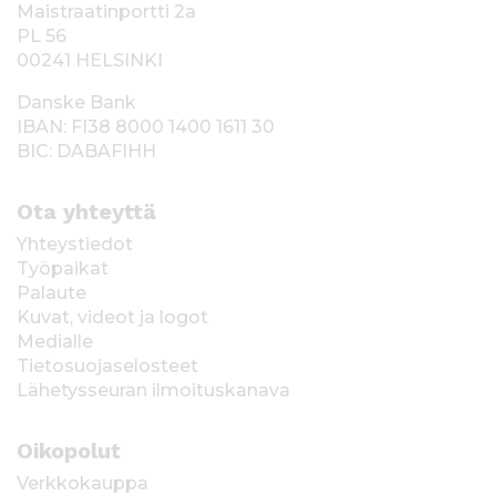
Maistraatinportti 2a
PL 56
00241 HELSINKI
Danske Bank
IBAN: FI38 8000 1400 1611 30
BIC: DABAFIHH
Ota yhteyttä
Yhteystiedot
Työpaikat
Palaute
Kuvat, videot ja logot
Medialle
Tietosuojaselosteet
Lähetysseuran ilmoituskanava
Oikopolut
Verkkokauppa