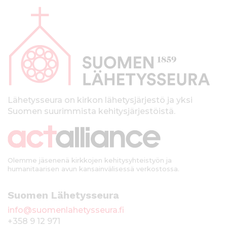
l
a
p
a
l
k
Lähetysseura on kirkon lähetysjärjestö ja yksi
Suomen suurimmista kehitysjärjestöistä.
k
i
Olemme jäsenenä kirkkojen kehitysyhteistyön ja
humanitaarisen avun kansainvälisessä verkostossa.
Suomen Lähetysseura
info@suomenlahetysseura.fi
+358 9 12 971