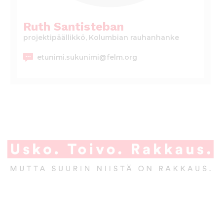
l
t
Ruth Santisteban
ö
projektipäällikkö, Kolumbian rauhanhanke
ö
n
etunimi.sukunimi@felm.org
A