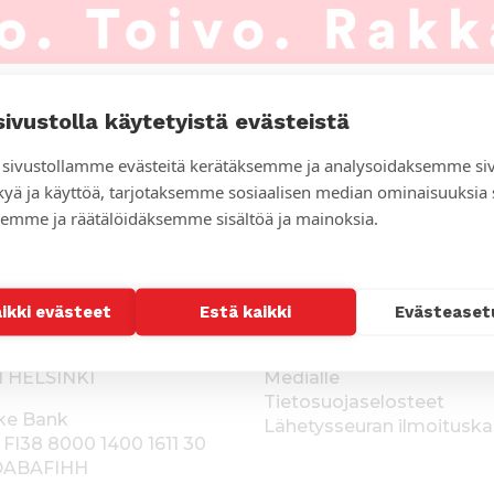
sivustolla käytetyistä evästeistä
sivustollamme evästeitä kerätäksemme ja analysoidaksemme si
kyä ja käyttöä, tarjotaksemme sosiaalisen median ominaisuuksia
emme ja räätälöidäksemme sisältöä ja mainoksia.
men Lähetysseura
Ota yhteyttä
suomenlahetysseura.fi
Yhteystiedot
9 12 971
Työpaikat
aikki evästeet
Estä kaikki
Evästeaset
raatinportti 2a
Palaute
Kuvat, videot ja logot
1 HELSINKI
Medialle
Tietosuojaselosteet
ke Bank
Lähetysseuran ilmoitusk
 FI38 8000 1400 1611 30
 DABAFIHH