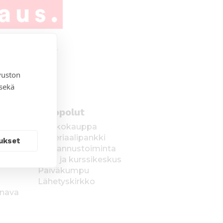
vuston
 sekä
Oikopolut
Verkkokauppa
Materiaalipankki
ukset
Kustannustoiminta
Leiri- ja kurssikeskus
Päiväkumpu
Lähetyskirkko
anava