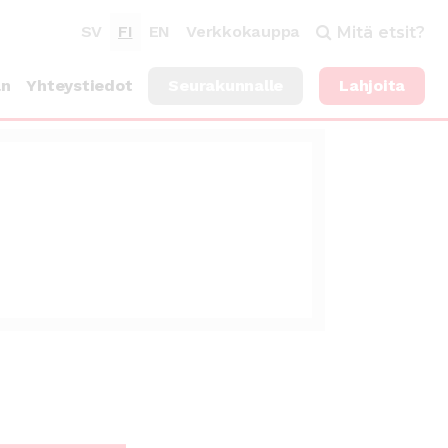
SV
FI
EN
Verkkokauppa
Mitä etsit?
an
Yhteystiedot
Seurakunnalle
Lahjoita