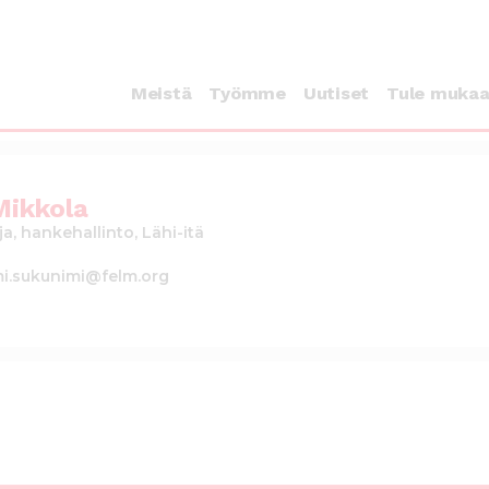
Meistä
Työmme
Uutiset
Tule muka
Mikkola
ja, hankehallinto, Lähi-itä
mi.sukunimi@felm.org