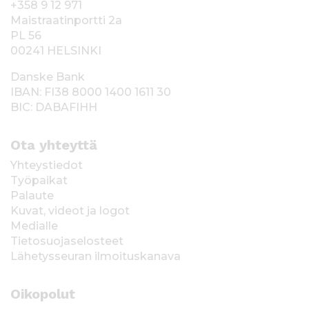
+358 9 12 971
Maistraatinportti 2a
PL 56
00241 HELSINKI
Danske Bank
IBAN: FI38 8000 1400 1611 30
BIC: DABAFIHH
Ota yhteyttä
Yhteystiedot
Työpaikat
Palaute
Kuvat, videot ja logot
Medialle
Tietosuojaselosteet
Lähetysseuran ilmoituskanava
Oikopolut