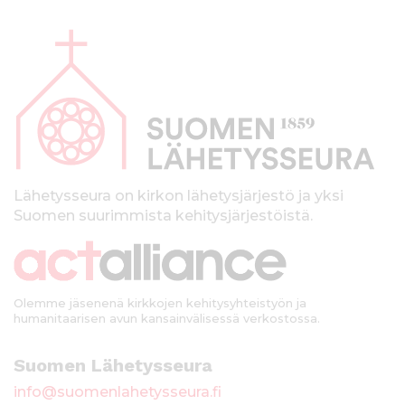
A
l
a
p
a
l
k
Lähetysseura on kirkon lähetysjärjestö ja yksi
Suomen suurimmista kehitysjärjestöistä.
k
i
Olemme jäsenenä kirkkojen kehitysyhteistyön ja
humanitaarisen avun kansainvälisessä verkostossa.
Suomen Lähetysseura
info@suomenlahetysseura.fi