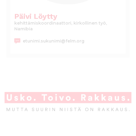
l
t
Päivi Löytty
ö
kehittämiskoordinaattori, kirkollinen työ,
ö
Namibia
n
etunimi.sukunimi@felm.org