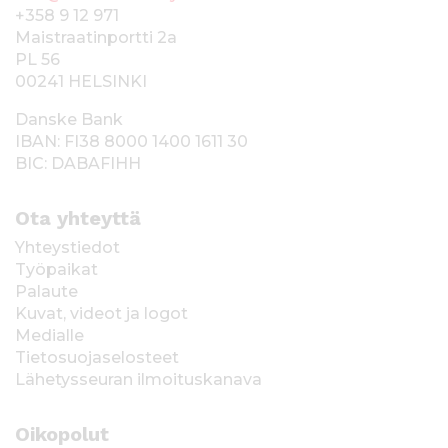
+358 9 12 971
Maistraatinportti 2a
PL 56
00241 HELSINKI
Danske Bank
IBAN: FI38 8000 1400 1611 30
BIC: DABAFIHH
Ota yhteyttä
Yhteystiedot
Työpaikat
Palaute
Kuvat, videot ja logot
Medialle
Tietosuojaselosteet
Lähetysseuran ilmoituskanava
Oikopolut