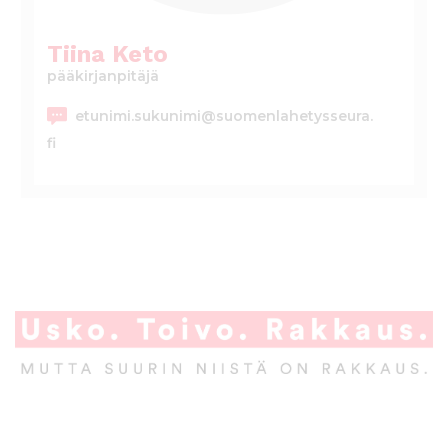
l
t
Tiina Keto
ö
pääkirjanpitäjä
ö
n
etunimi.sukunimi@suomenlahetysseura.
fi