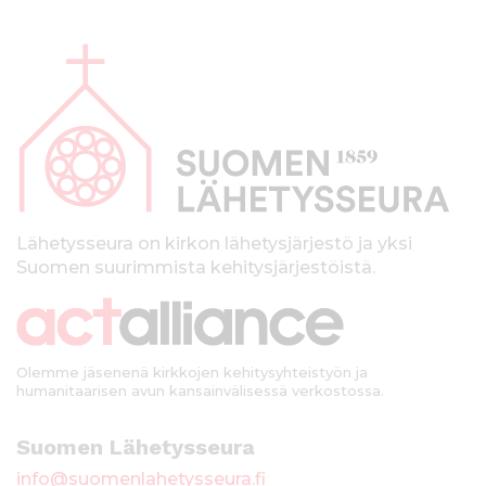
A
l
a
p
a
l
k
Lähetysseura on kirkon lähetysjärjestö ja yksi
Suomen suurimmista kehitysjärjestöistä.
k
i
Olemme jäsenenä kirkkojen kehitysyhteistyön ja
humanitaarisen avun kansainvälisessä verkostossa.
Suomen Lähetysseura
info@suomenlahetysseura.fi