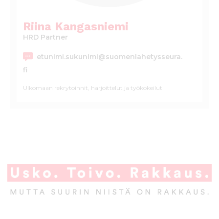
l
t
Riina Kangasniemi
ö
HRD Partner
ö
n
etunimi.sukunimi@suomenlahetysseura.
fi
Ulkomaan rekrytoinnit, harjoittelut ja työkokeilut