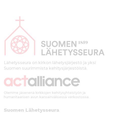
A
l
a
p
a
l
k
Lähetysseura on kirkon lähetysjärjestö ja yksi
Suomen suurimmista kehitysjärjestöistä.
k
i
Olemme jäsenenä kirkkojen kehitysyhteistyön ja
humanitaarisen avun kansainvälisessä verkostossa.
Suomen Lähetysseura