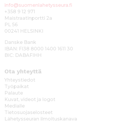
info@suomenlahetysseura.fi
+358 9 12 971
Maistraatinportti 2a
PL 56
00241 HELSINKI
Danske Bank
IBAN: FI38 8000 1400 1611 30
BIC: DABAFIHH
Ota yhteyttä
Yhteystiedot
Työpaikat
Palaute
Kuvat, videot ja logot
Medialle
Tietosuojaselosteet
Lähetysseuran ilmoituskanava