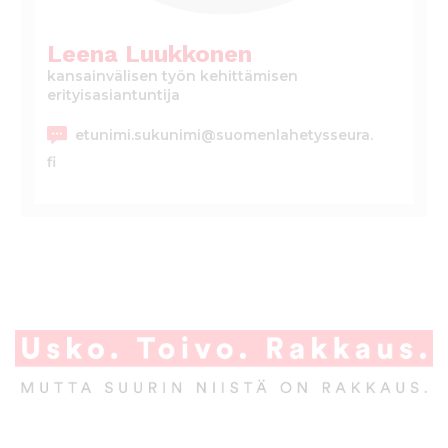
l
t
Leena Luukkonen
ö
kansainvälisen työn kehittämisen
ö
erityisasiantuntija
n
etunimi.sukunimi@suomenlahetysseura.
fi