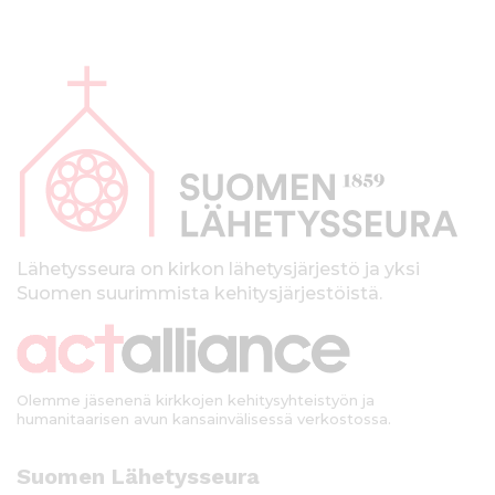
A
l
a
p
a
l
k
Lähetysseura on kirkon lähetysjärjestö ja yksi
Suomen suurimmista kehitysjärjestöistä.
k
i
Olemme jäsenenä kirkkojen kehitysyhteistyön ja
humanitaarisen avun kansainvälisessä verkostossa.
Suomen Lähetysseura