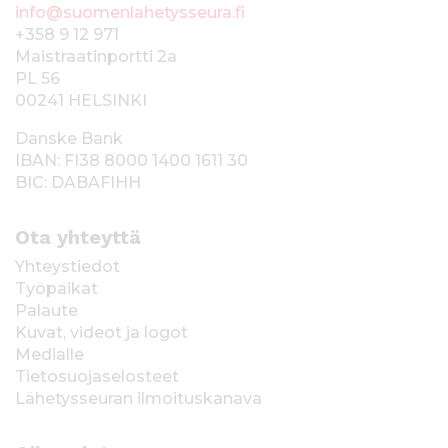
info@suomenlahetysseura.fi
+358 9 12 971
Maistraatinportti 2a
PL 56
00241 HELSINKI
Danske Bank
IBAN: FI38 8000 1400 1611 30
BIC: DABAFIHH
Ota yhteyttä
Yhteystiedot
Työpaikat
Palaute
Kuvat, videot ja logot
Medialle
Tietosuojaselosteet
Lähetysseuran ilmoituskanava