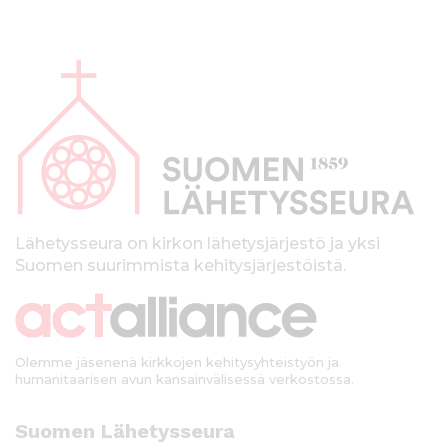
A
l
a
p
a
l
k
Lähetysseura on kirkon lähetysjärjestö ja yksi
Suomen suurimmista kehitysjärjestöistä.
k
i
Olemme jäsenenä kirkkojen kehitysyhteistyön ja
humanitaarisen avun kansainvälisessä verkostossa.
Suomen Lähetysseura