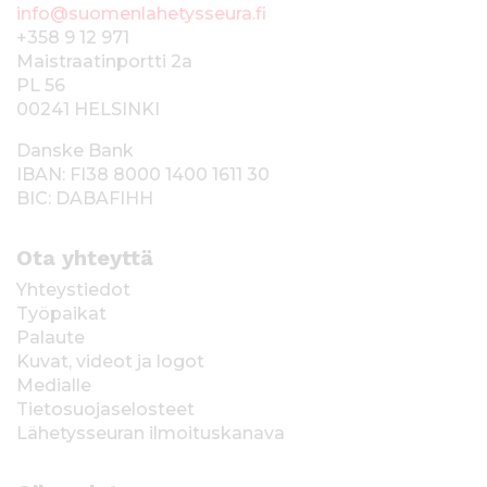
info@suomenlahetysseura.fi
+358 9 12 971
Maistraatinportti 2a
PL 56
00241 HELSINKI
Danske Bank
IBAN: FI38 8000 1400 1611 30
BIC: DABAFIHH
Ota yhteyttä
Yhteystiedot
Työpaikat
Palaute
Kuvat, videot ja logot
Medialle
Tietosuojaselosteet
Lähetysseuran ilmoituskanava